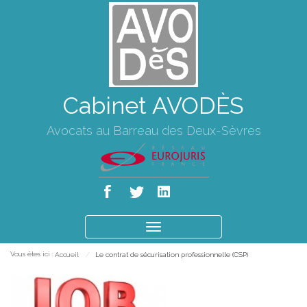
Cabinet AVODÈS
Avocats au Barreau des Deux-Sèvres
Ouvrir
le
Vous êtes ici :
Accueil
Le contrat de sécurisation professionnelle (CSP)
menu