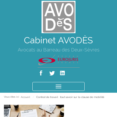
Cabinet AVODÈS
Avocats au Barreau des Deux-Sèvres
Ouvrir
le
Vous êtes ici :
Accueil
Contrat de travail : tout savoir sur la clause de mobilité
menu