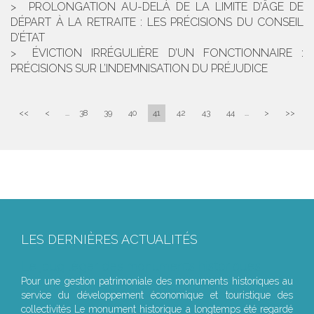
PROLONGATION AU-DELÀ DE LA LIMITE D’ÂGE DE
DÉPART À LA RETRAITE : LES PRÉCISIONS DU CONSEIL
D’ÉTAT
ÉVICTION IRRÉGULIÈRE D’UN FONCTIONNAIRE :
PRÉCISIONS SUR L’INDEMNISATION DU PRÉJUDICE
<<
<
...
38
39
40
41
42
43
44
...
>
>>
LES DERNIÈRES ACTUALITÉS
Le joug léger des monuments historiques
Pour une gestion patrimoniale des monuments historiques au
service du développement économique et touristique des
collectivités Le monument historique a longtemps été regardé