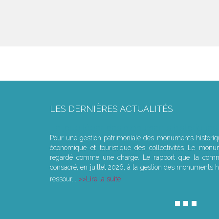
LES DERNIÈRES ACTUALITÉS
Le joug léger des monuments historiques
Pour une gestion patrimoniale des monuments histori
économique et touristique des collectivités Le monu
regardé comme une charge. Le rapport que la commi
consacré, en juillet 2026, à la gestion des monuments hi
ressour...
Lire la suite