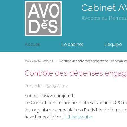
Cabinet 
Avocats au Barrea
Accueil
Le cabinet
L'équipe
Vous êtes ici :
Accueil
Contrôle des dépenses engagées par les organism
Contrôle des dépenses engagée
Publié le :
25/09/2012
Source :
www.eurojuris.fr
Le Conseil constitutionnel a été saisi d'une QPC r
les organismes prestataires d'activités de format
travailleurs à la for...
Lire la suite