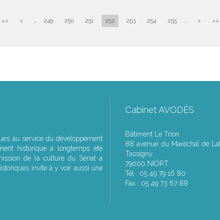
<<
<
...
249
250
251
252
253
254
255
...
>
>>
Cabinet AVODÈS
Bâtiment Le Trion
ques au service du développement
88 avenue du Maréchal de Lat
ment historique a longtemps été
Tassigny
ssion de la culture du Sénat a
79000 NIORT
storiques invite à y voir aussi une
Tél : 05 49 79 16 80
Fax : 05 49 73 67 88