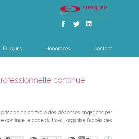
Eurojuris
Honoraires
Contact
rofessionnelle continue
, du principe de contrôle des dépenses engagées par
le continueLe code du travail organise l'accès des