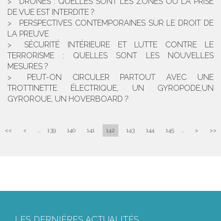
DRONES : QUELLES SONT LES ZONES OÙ LA PRISE
DE VUE EST INTERDITE ?
PERSPECTIVES CONTEMPORAINES SUR LE DROIT DE
LA PREUVE
SÉCURITÉ INTÉRIEURE ET LUTTE CONTRE LE
TERRORISME : QUELLES SONT LES NOUVELLES
MESURES ?
PEUT-ON CIRCULER PARTOUT AVEC UNE
TROTTINETTE ÉLECTRIQUE, UN GYROPODE,UN
GYROROUE, UN HOVERBOARD ?
<<
<
...
139
140
141
142
143
144
145
...
>
>>
LES DERNIÈRES ACTUALITÉS