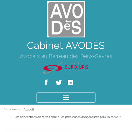
Cabinet AVODÈS
Avocats au Barreau des Deux-Sèvres
Ouvrir
le
Vous êtes ici :
Accueil
menu
Les conventions de forfait sont-elles présumées dangereuses pour la santé ?