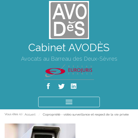
Cabinet AVODÈS
Avocats au Barreau des Deux-Sèvres
Ouvrir
le
Vous êtes ici :
Accueil
Copropriété - vidéo surveillance et respect de la vie privée
menu