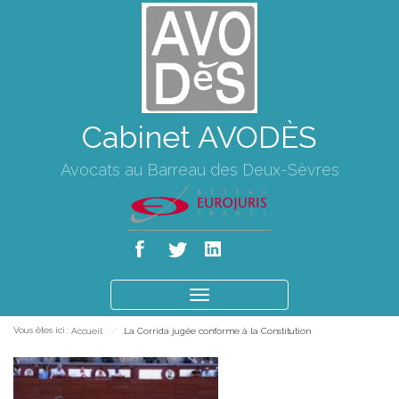
Cabinet AVODÈS
Avocats au Barreau des Deux-Sèvres
Ouvrir
le
Vous êtes ici :
Accueil
La Corrida jugée conforme à la Constitution
menu