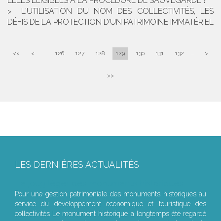
ELLES ÉLIGIBLES À LA PROCÉDURE DE SAUVEGARDE ?
L'UTILISATION DU NOM DES COLLECTIVITÉS, LES
DÉFIS DE LA PROTECTION D’UN PATRIMOINE IMMATÉRIEL
<<
<
...
126
127
128
129
130
131
132
...
>
>>
LES DERNIÈRES ACTUALITÉS
Le joug léger des monuments historiques
Pour une gestion patrimoniale des monuments historiques au
service du développement économique et touristique des
collectivités Le monument historique a longtemps été regardé