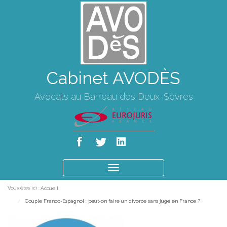
Cabinet AVODÈS
Avocats au Barreau des Deux-Sèvres
Ouvrir
le
Vous êtes ici :
Accueil
menu
Couple Franco-Espagnol : peut-on faire un divorce sans juge en France ?