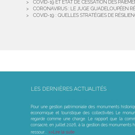
COVID-19 ET ÉTAT DE CESSATION DES PAIEME
CORONAVIRUS : LE JUGE GUADELOUPÉEN RÉ
COVID-19 : QUELLES STRATÉGIES DE RÉSILIE
LES DERNIÈRES ACTUALITÉS
Le joug léger des monuments historiques
Pour une gestion patrimoniale des monuments histori
économique et touristique des collectivités Le monu
regardé comme une charge. Le rapport que la commi
consacré, en juillet 2026, à la gestion des monuments hi
ressour...
Lire la suite