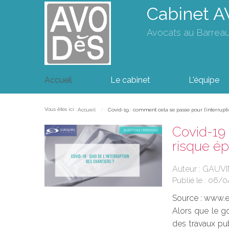
Cabinet 
Avocats au Barrea
Accueil
Le cabinet
L'équipe
Vous êtes ici :
Accueil
Covid-19 : comment cela se passe pour l'interrupt
Covid-19 
risque é
Auteur : GAUVI
Publié le :
06/0
Source :
www.eu
Alors que le g
des travaux pub