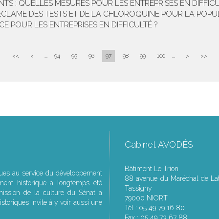
NTS : QUELLES MESURES POUR LES ENTREPRISES EN DIFFICU
CLAME DES TESTS ET DE LA CHLOROQUINE POUR LA POPU
NCE POUR LES ENTREPRISES EN DIFFICULTÉ ?
<<
<
...
94
95
96
97
98
99
100
...
>
>>
Cabinet AVODÈS
Bâtiment Le Trion
ques au service du développement
88 avenue du Maréchal de Lat
ment historique a longtemps été
Tassigny
ssion de la culture du Sénat a
79000 NIORT
storiques invite à y voir aussi une
Tél : 05 49 79 16 80
Fax : 05 49 73 67 88