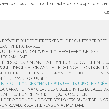
e avait été trouvé pour maintenir l’activité de la plupart des chant
 PRÉVENTION DES ENTREPRISES EN DIFFICULTÉS ? PROCÉD
L'ACTIVITÉ NOTARIALE ?
UR L’IMPLANTATION D’UNE PROTHÈSE DÉFECTUEUSE ?
U FORMALISME !
TÉ DES SOINS PENDANT LA FERMETURE DU CABINET MÉDIC
S POUR L'INFORMATION ANNUELLE DE LA CAUTION DONT LA 
 À UN CONTRÔLE TECHNIQUE DURANT LA PÉRIODE DE CONFIN
PRÊT DE MAIN D'OEUVRE ?
'INTERRUPTION DES CHANTIERS DU FAIT DU RISQUE ÉPIDÉM
DE LA CAPACITÉ FINANCIÈRE DES COLLECTIVITÉS LOCALES
N APPLICATION DE L'ARTICLE L 524 DU CODE CIVIL
LE DROIT DE NE PLUS PAYER SES LOYERS DU FAIT DE LA CRI
-ON REVALORISER UNE PENSION ALIMENTAIRE ?