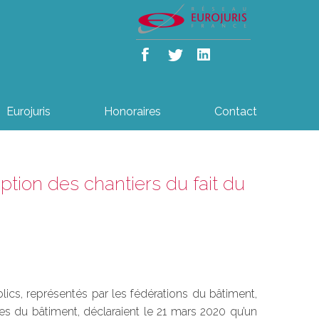
Eurojuris
Honoraires
Contact
ption des chantiers du fait du
ics, représentés par les fédérations du bâtiment,
ises du bâtiment, déclaraient le 21 mars 2020 qu’un