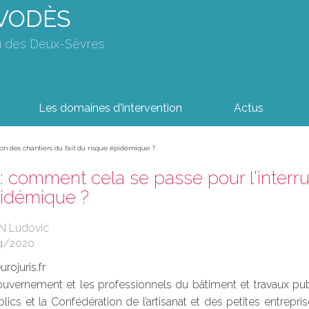
AVODÈS
u des Deux-Sèvres
Les domaines d'intervention
Actus
ion des chantiers du fait du risque épidémique ?
: comment cela se passe pour l'interru
pidémique ?
N Ludovic
4/2020
rojuris.fr
ouvernement et les professionnels du bâtiment et travaux publ
lics et la Confédération de l’artisanat et des petites entrepr