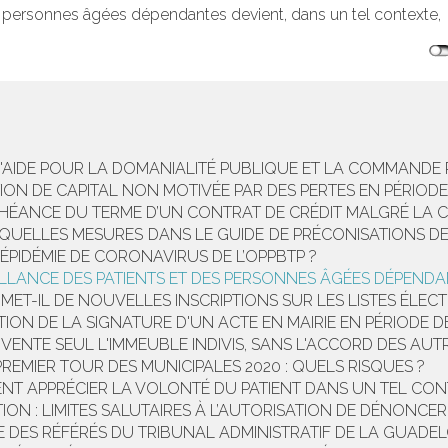
personnes âgées dépendantes devient, dans un tel contexte, 
'AIDE POUR LA DOMANIALITÉ PUBLIQUE ET LA COMMANDE 
ON DE CAPITAL NON MOTIVÉE PAR DES PERTES EN PÉRIODE D
ÉANCE DU TERME D’UN CONTRAT DE CRÉDIT MALGRÉ LA CRIS
: QUELLES MESURES DANS LE GUIDE DE PRÉCONISATIONS DE
ÉPIDÉMIE DE CORONAVIRUS DE L’OPPBTP ?
LLANCE DES PATIENTS ET DES PERSONNES ÂGÉES DÉPENDA
MET-IL DE NOUVELLES INSCRIPTIONS SUR LES LISTES ÉLEC
ION DE LA SIGNATURE D'UN ACTE EN MAIRIE EN PÉRIODE 
 VENTE SEUL L'IMMEUBLE INDIVIS, SANS L'ACCORD DES AUTR
REMIER TOUR DES MUNICIPALES 2020 : QUELS RISQUES ?
MENT APPRÉCIER LA VOLONTÉ DU PATIENT DANS UN TEL CONT
N : LIMITES SALUTAIRES À L’AUTORISATION DE DÉNONCER
E DES RÉFÉRÉS DU TRIBUNAL ADMINISTRATIF DE LA GUADE