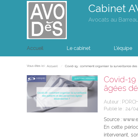
Cabinet 
Avocats au Barrea
Accueil
Le cabinet
L'équipe
Vous êtes ici :
Accueil
Covid-19 : comment organiser la surveillance des
Covid-19 
âgées dé
Auteur : PORC
Publié le :
24/0
Source :
www.eu
En cette pério
intervenant, so