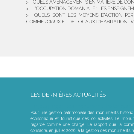
QUELS AMÉNAGEMENTS EN MATIÈRE DE CONGÉ
L'OCCUPATION DOMANIALE : LES ENSEIGNEM
QUELS SONT LES MOYENS D’ACTION PER
COMMERCIAUX ET DE LOCAUX D’HABITATION DAN
LES DERNIÈRES ACTUALITÉS
Le joug léger des monuments historiques
Pour une gestion patrimoniale des monuments histori
économique et touristique des collectivités Le monu
regardé comme une charge. Le rapport que la commi
consacré, en juillet 2026, à la gestion des monuments hi