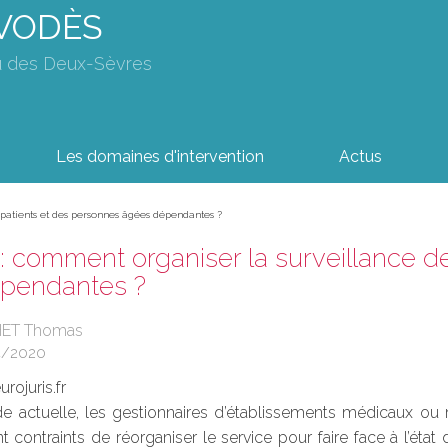
AVODÈS
u des Deux-Sèvres
Les domaines d'intervention
Actus
 patients et des personnes âgées dépendantes ?
: comment organiser la surveillance d
pendantes ?
HET Thomas
4/2020
rojuris.fr
de actuelle, les gestionnaires d’établissements médicaux ou
nt contraints de réorganiser le service pour faire face à l’état 