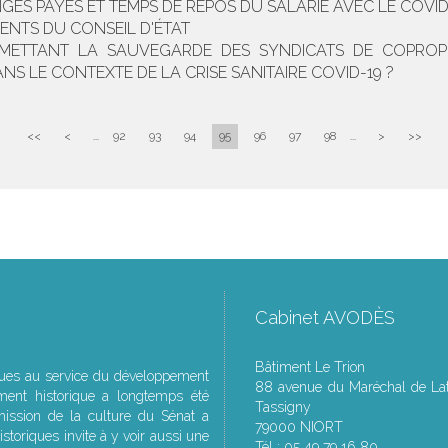
S PAYÉS ET TEMPS DE REPOS DU SALARIÉ AVEC LE COVID-
ENTS DU CONSEIL D'ÉTAT
METTANT LA SAUVEGARDE DES SYNDICATS DE COPROPRI
S LE CONTEXTE DE LA CRISE SANITAIRE COVID-19 ?
<<
<
...
92
93
94
95
96
97
98
...
>
>>
Cabinet AVODÈS
Bâtiment Le Trion
ques au service du développement
88 avenue du Maréchal de Lat
ment historique a longtemps été
Tassigny
ssion de la culture du Sénat a
79000 NIORT
storiques invite à y voir aussi une
Tél : 05 49 79 16 80