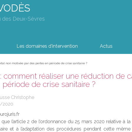
AVODÈS
u des Deux-Sèvres
Les domaines d'intervention
Actus
tal non motivée par des pertes en période de crise sanitaire ?
: comment réaliser une réduction de c
 période de crise sanitaire ?
ousse Christophe
4/2020
rojuris.fr
é que l’article 2 de l’ordonnance du 25 mars 2020 relative à 
taire et à l’adaptation des procédures pendant cette même 