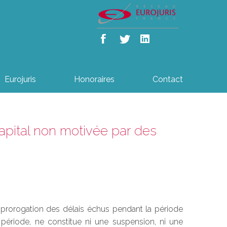
Eurojuris
Honoraires
Contact
apital non motivée par des
la prorogation des délais échus pendant la période
période, ne constitue ni une suspension, ni une