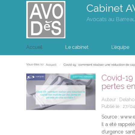
Cabinet 
Avocats au Barrea
Accueil
Le cabinet
L'équipe
Vous êtes ici :
Accueil
Covid-19 : comment réaliser une réduction de capi
Covid-19 
pertes en
Auteur : Delah
Publié le :
27/0
Source :
www.eu
Il a été rappel
d’urgence sani