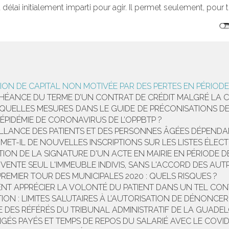
élai initialement imparti pour agir. Il permet seulement, pour t
ON DE CAPITAL NON MOTIVÉE PAR DES PERTES EN PÉRIODE D
ÉANCE DU TERME D’UN CONTRAT DE CRÉDIT MALGRÉ LA CRIS
: QUELLES MESURES DANS LE GUIDE DE PRÉCONISATIONS DE
ÉPIDÉMIE DE CORONAVIRUS DE L’OPPBTP ?
LLANCE DES PATIENTS ET DES PERSONNES ÂGÉES DÉPENDA
MET-IL DE NOUVELLES INSCRIPTIONS SUR LES LISTES ÉLEC
ION DE LA SIGNATURE D'UN ACTE EN MAIRIE EN PÉRIODE 
 VENTE SEUL L'IMMEUBLE INDIVIS, SANS L'ACCORD DES AUTR
REMIER TOUR DES MUNICIPALES 2020 : QUELS RISQUES ?
MENT APPRÉCIER LA VOLONTÉ DU PATIENT DANS UN TEL CONT
N : LIMITES SALUTAIRES À L’AUTORISATION DE DÉNONCER
E DES RÉFÉRÉS DU TRIBUNAL ADMINISTRATIF DE LA GUADE
S PAYÉS ET TEMPS DE REPOS DU SALARIÉ AVEC LE COVID-