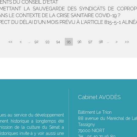
ENTS DU CONSEIL D'ÉTAT
METTANT LA SAUVEGARDE DES SYNDICATS DE COPROPRI
S LE CONTEXTE DE LA CRISE SANITAIRE COVID-19 ?
T DU DÉLAI D'UN MOIS PRÉVU À L'ARTICLE 815-5-1 ALINÉA
<<
<
...
92
93
94
95
96
97
98
...
>
>>
Cabinet AVODÈS
Bâtiment Le Trion
ques au service du développement
88 avenue du Maréchal de Lat
ment historique a longtemps été
Tassigny
ssion de la culture du Sénat a
79000 NIORT
storiques invite à y voir aussi une
Tél : 05 49 79 16 80