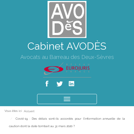
Cabinet AVODÈS
Avocats au Barreau des Deux-Sèvres
Ouvrir
le
Vous êtes ici :
Accueil
menu
Covid-19 : Des délais sont-ils accordés pour l'information annuelle de la
caution dont la date tombait au 31 mars 2020 ?