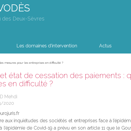
AVODÈS
u des Deux-Sèvres
Les domaines d'intervention
Actus
es mesures pour les entreprises en difficulté ?
et état de cessation des paiements : 
s en difficulté ?
ID Mehdi
4/2020
rojuris.fr
e aux inquiétudes des sociétés et entreprises face à l’épidé
e à l’épidémie de Covid-19 a prévu en son article 11 que le G