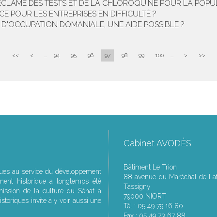
CLAME DES TESTS ET DE LA CHLOROQUINE POUR LA POPU
NCE POUR LES ENTREPRISES EN DIFFICULTÉ ?
 D'OCCUPATION DOMANIALE, UNE AIDE POSSIBLE ?
<<
<
...
94
95
96
97
98
99
100
...
>
>>
Cabinet AVODÈS
Bâtiment Le Trion
ques au service du développement
88 avenue du Maréchal de Lat
ment historique a longtemps été
Tassigny
ssion de la culture du Sénat a
79000 NIORT
storiques invite à y voir aussi une
Tél : 05 49 79 16 80
Fax : 05 49 73 67 88