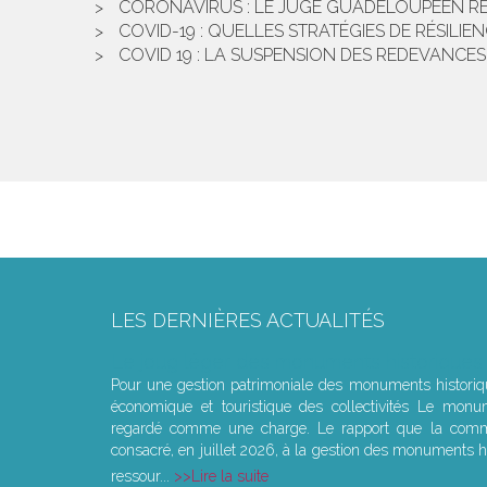
CORONAVIRUS : LE JUGE GUADELOUPÉEN RÉ
COVID-19 : QUELLES STRATÉGIES DE RÉSILIE
COVID 19 : LA SUSPENSION DES REDEVANCES
LES DERNIÈRES ACTUALITÉS
Le joug léger des monuments historiques
Pour une gestion patrimoniale des monuments histori
économique et touristique des collectivités Le monu
regardé comme une charge. Le rapport que la commi
consacré, en juillet 2026, à la gestion des monuments hi
ressour...
Lire la suite