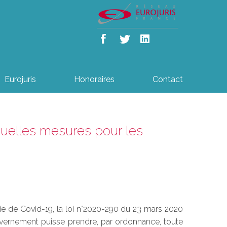
Eurojuris
Honoraires
Contact
quelles mesures pour les
mie de Covid-19, la loi n°2020-290 du 23 mars 2020
ouvernement puisse prendre, par ordonnance, toute