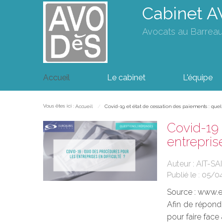
Cabinet 
Avocats au Barrea
Accueil
Le cabinet
L'équipe
Vous êtes ici :
Accueil
Covid-19 et état de cessation des paiements : quell
Covid-19 
entreprise
Auteur : AIT-SA
Publié le :
05/0
Source :
www.eu
Afin de répondr
pour faire fac