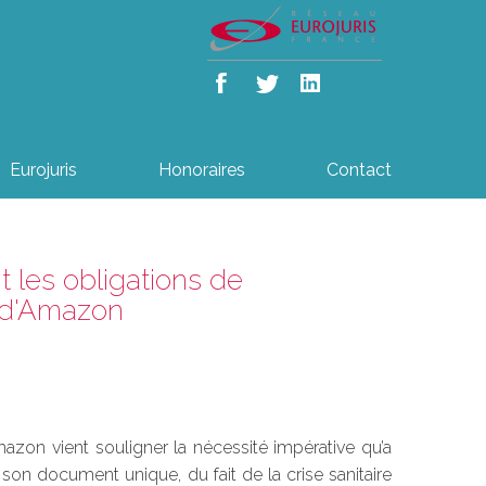
Eurojuris
Honoraires
Contact
t les obligations de
 d'Amazon
mazon vient souligner la nécessité impérative qu’a
son document unique, du fait de la crise sanitaire