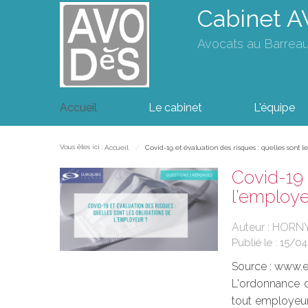
Cabinet 
Avocats au Barrea
Accueil
Le cabinet
L'équipe
Vous êtes ici :
Accueil
Covid-19 et évaluation des risques : quelles sont
Covid-19 
l'employ
Auteur : HORNY
Publié le :
15/0
Source :
www.eu
L'ordonnance du
tout employeur 