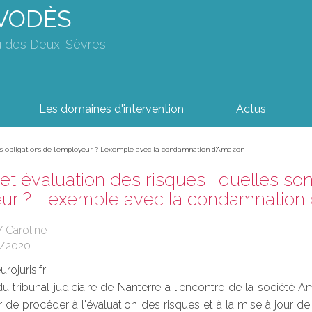
AVODÈS
u des Deux-Sèvres
Les domaines d'intervention
Actus
 les obligations de l'employeur ? L'exemple avec la condamnation d'Amazon
et évaluation des risques : quelles son
eur ? L'exemple avec la condamnation
 Caroline
4/2020
rojuris.fr
 tribunal judiciaire de Nanterre a l'encontre de la société A
de procéder à l'évaluation des risques et à la mise à jour de 