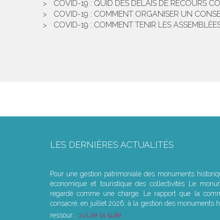
COVID-19 : QUID DES DÉLAIS DE RECOURS C
COVID-19 : COMMENT ORGANISER UN CONSEI
COVID-19 : COMMENT TENIR LES ASSEMBLÉE
LES DERNIÈRES ACTUALITÉS
Le joug léger des monuments historiques
Pour une gestion patrimoniale des monuments histori
économique et touristique des collectivités Le monu
regardé comme une charge. Le rapport que la commi
consacré, en juillet 2026, à la gestion des monuments hi
ressour...
Lire la suite