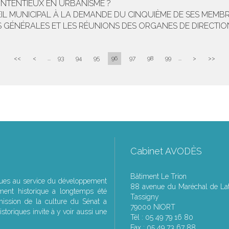
ONTENTIEUX EN URBANISME ?
L MUNICIPAL À LA DEMANDE DU CINQUIÈME DE SES MEMBR
S GÉNÉRALES ET LES RÉUNIONS DES ORGANES DE DIRECTIO
<<
<
...
93
94
95
96
97
98
99
...
>
>>
Cabinet AVODÈS
Bâtiment Le Trion
ques au service du développement
88 avenue du Maréchal de Lat
ment historique a longtemps été
Tassigny
ssion de la culture du Sénat a
79000 NIORT
storiques invite à y voir aussi une
Tél : 05 49 79 16 80
Fax : 05 49 73 67 88