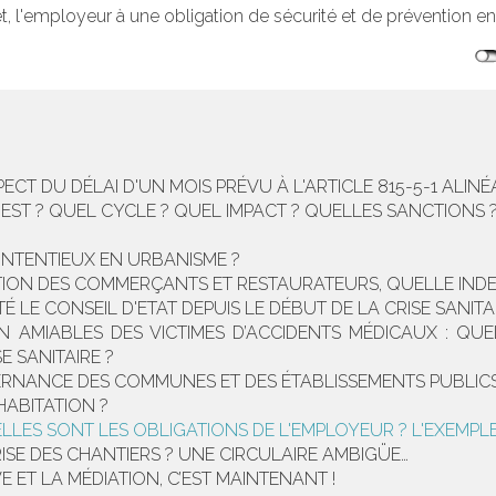
et, l'employeur à une obligation de sécurité et de prévention en
T DU DÉLAI D'UN MOIS PRÉVU À L'ARTICLE 815-5-1 ALINÉA
EST ? QUEL CYCLE ? QUEL IMPACT ? QUELLES SANCTIONS 
ONTENTIEUX EN URBANISME ?
TATION DES COMMERÇANTS ET RESTAURATEURS, QUELLE IND
TÉ LE CONSEIL D'ETAT DEPUIS LE DÉBUT DE LA CRISE SANITA
ON AMIABLES DES VICTIMES D’ACCIDENTS MÉDICAUX : QU
E SANITAIRE ?
ERNANCE DES COMMUNES ET DES ÉTABLISSEMENTS PUBLI
HABITATION ?
UELLES SONT LES OBLIGATIONS DE L'EMPLOYEUR ? L'EXE
ISE DES CHANTIERS ? UNE CIRCULAIRE AMBIGÜE…
 ET LA MÉDIATION, C’EST MAINTENANT !