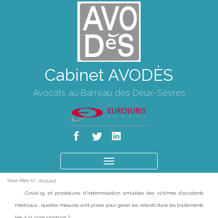
Cabinet AVODÈS
Avocats au Barreau des Deux-Sèvres
Ouvrir
le
Vous êtes ici :
Accueil
menu
Covid-19 et procédures d’indemnisation amiables des victimes d’accidents
médicaux : quelles mesures sont prises pour gérer les retards dans les traitements
liés à la crise sanitaire ?