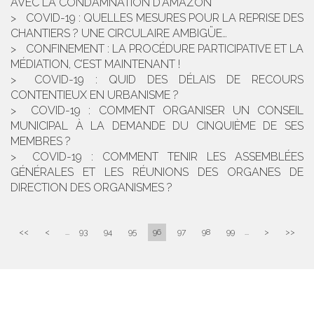
AVEC LA CONDAMNATION D'AMAZON
COVID-19 : QUELLES MESURES POUR LA REPRISE DES
CHANTIERS ? UNE CIRCULAIRE AMBIGÜE…
CONFINEMENT : LA PROCÉDURE PARTICIPATIVE ET LA
MÉDIATION, C’EST MAINTENANT !
COVID-19 : QUID DES DÉLAIS DE RECOURS
CONTENTIEUX EN URBANISME ?
COVID-19 : COMMENT ORGANISER UN CONSEIL
MUNICIPAL À LA DEMANDE DU CINQUIÈME DE SES
MEMBRES ?
COVID-19 : COMMENT TENIR LES ASSEMBLÉES
GÉNÉRALES ET LES RÉUNIONS DES ORGANES DE
DIRECTION DES ORGANISMES ?
<<
<
...
93
94
95
96
97
98
99
...
>
>>