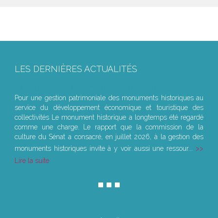
Publié le :
29/04/2020
QUEL STATUT POUR LES AGENTS PUBLICS PLACÉS
SOUS AUTORISATION SPÉCIALE D'ABSENCE EN PÉRIODE
D'URGENCE SANITAIRE ?
Publié le :
29/04/2020
RÉSIDENCE PRINCIPALE ET EXONÉRATION DE PLUS
VALUE IMMOBILIÈRE, QUELLES PREUVES FAUT-IL
APPORTER ?
Publié le :
28/04/2020
COMMENT RÉALISER UNE TRANSMISSION
UNIVERSELLE DE PATRIMOINE ( TUP) EN PÉRIODE DE
CRISE SANITAIRE ?
Publié le :
28/04/2020
COVID-19 : QUID DE L'INSTRUCTION DES
AUTORISATIONS D’URBANISME, DÉCLARATIONS
PRÉALABLES ET CERTIFICATS D’URBANISME DURANT LA
CRISE SANITAIRE ?
Publié le :
28/04/2020