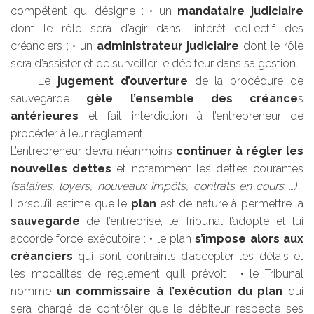
compétent qui désigne : • un
mandataire judiciaire
dont le rôle sera d’agir dans l’intérêt collectif des
créanciers ; • un
administrateur judiciaire
dont le rôle
sera d’assister et de surveiller le débiteur dans sa gestion.
Le
jugement d’ouverture
de la procédure de
sauvegarde
gèle l’ensemble des créance
s
antérieures
et fait interdiction à l’entrepreneur de
procéder à leur règlement.
L’entrepreneur devra néanmoins
continuer à régler les
nouvelles
dettes
et notamment les dettes courantes
(salaires, loyers, nouveaux impôts, contrats en cours …)
Lorsqu’il estime que le
plan
est de nature à permettre la
sauvegarde
de l’entreprise, le Tribunal l’adopte et lui
accorde force exécutoire : • le plan
s’impose alors aux
créanciers
qui sont contraints d’accepter les délais et
les modalités de règlement qu’il prévoit ; • le Tribunal
nomme
un commissaire à l’exécution du plan
qui
sera chargé de contrôler que le débiteur respecte ses