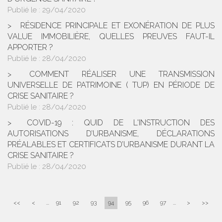
Publié le :
11/05/2020
COMMENT RÉALISER UNE CESSION DE FONDS DE
COMMERCE EN PÉRIODE DE CRISE SANITAIRE ?
Publié le :
07/05/2020
VIOLENCES FAITES AUX FEMMES : LA PROTECTION
PAR LE PORT D’UN BRACELET ANTI-RAPPROCHEMENT
Publié le :
07/05/2020
COVID-19 ET RÉOUVERTURE DES PLAGES : L’EXEMPLE
NÉO-CALÉDONIEN
Publié le :
07/05/2020
COVID-19 ET JOURS DE REPOS IMPOSÉS DANS LA
FONCTION PUBLIQUE TERRITORIALE : COMMENT CELA
FONCTIONNE T-IL ? COMBIEN DE JOURS PEUVENT-ILS
ÊTRE IMPOSÉS ?
Publié le :
07/05/2020
COVID-19 : QUELLES SONT LES PROCÉDURES DE
DROIT COMMUN AU SOUTIEN DES PROFESSIONNELS
FACE À LA CRISE ?