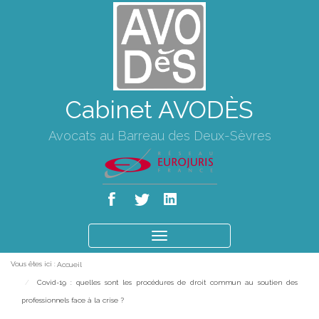
Cabinet AVODÈS
Avocats au Barreau des Deux-Sèvres
Ouvrir
le
Vous êtes ici :
Accueil
menu
Covid-19 : quelles sont les procédures de droit commun au soutien des
professionnels face à la crise ?