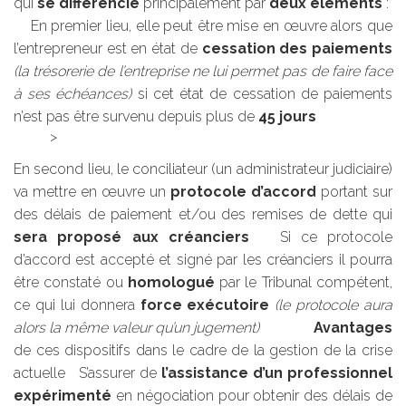
qui
se différencie
principalement par
deux éléments
:
En premier lieu, elle peut être mise en œuvre alors que
l’entrepreneur est en état de
cessation des paiements
(la trésorerie de l’entreprise ne lui permet pas de faire face
à ses échéances)
si cet état de cessation de paiements
n’est pas être survenu depuis plus de
45 jours
En second lieu, le conciliateur (un administrateur judiciaire)
va mettre en œuvre un
protocole d’accord
portant sur
des délais de paiement et/ou des remises de dette qui
sera proposé aux créanciers
Si ce protocole
d’accord est accepté et signé par les créanciers il pourra
être constaté ou
homologué
par le Tribunal compétent,
ce qui lui donnera
force exécutoire
(le protocole aura
alors la même valeur qu’un jugement)
Avantages
de ces dispositifs dans le cadre de la gestion de la crise
actuelle S’assurer de
l’assistance d’un professionnel
expérimenté
en négociation pour obtenir des délais de