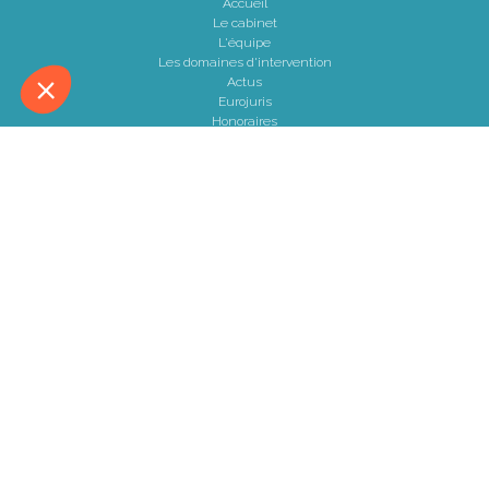
<<
<
...
91
92
93
94
95
96
97
...
>
>>
LES DERNIÈRES ACTUALITÉS
Le joug léger des monuments historiques
Pour une gestion patrimoniale des monuments historiques au
service du développement économique et touristique des
collectivités Le monument historique a longtemps été regardé
comme une charge. Le rapport que la commission de la
culture du Sénat a consacré, en juillet 2026, à la gestion des
monuments historiques invite à y voir aussi une ressour...
Lire la suite