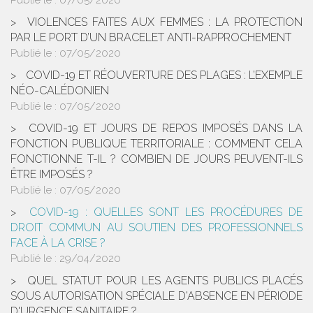
L’APPRENTISSAGE DES RISQUES LITTORAUX, LES
NOUVEAUX DÉFIS DES COLLECTIVITÉS DE BORD DE
MER
Publié le :
14/05/2020
COMMENT METTRE À JOUR LE DOCUMENT UNIQUE
D’EVALUATION DES RISQUES PROFESSIONNELS (DUERP)
SUITE À LA PANDÉMIE DU CORONAVIRUS ?
Publié le :
12/05/2020
DÉCONFINEMENT ET COVID-19 : QUELLE
RESPONSABILITÉ PÉNALE POUR LES ÉLUS ?
Publié le :
12/05/2020
COVID-19 ET ÉLECTIONS MUNICIPALES : COMMENT
ORGANISER LES RÉUNIONS PUBLIQUES DE CAMPAGNE
ÉLECTORALE ?
Publié le :
12/05/2020
L’ATTEINTE À LA LIBERTÉ DE PRESCRIPTION DES
MÉDECINS PAR L’ÉTAT D’URGENCE SANITAIRE LIÉ AU
COVID-19 : LE CAS DE L’HYDROXYCHLOROQUINE