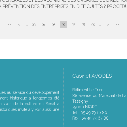
S GÉNÉRALES ET LES RÉUNIONS DES ORGANES DE DIRECTIO
 PRÉVENTION DES ENTREPRISES EN DIFFICULTÉS ? PROCÉD
<<
<
...
93
94
95
96
97
98
99
...
>
>>
Cabinet AVODÈS
Bâtiment Le Trion
ques au service du développement
88 avenue du Maréchal de Lat
ment historique a longtemps été
Tassigny
ssion de la culture du Sénat a
79000 NIORT
storiques invite à y voir aussi une
Tél : 05 49 79 16 80
Fax : 05 49 73 67 88