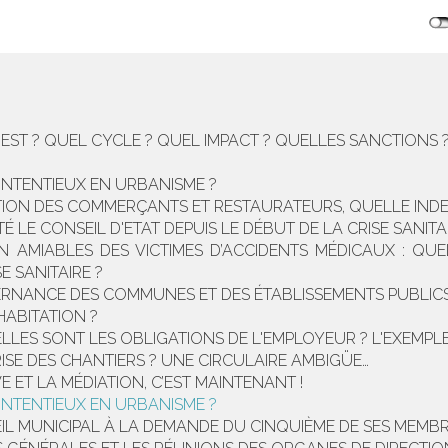
EST ? QUEL CYCLE ? QUEL IMPACT ? QUELLES SANCTIONS 
ONTENTIEUX EN URBANISME ?
TATION DES COMMERÇANTS ET RESTAURATEURS, QUELLE IND
TÉ LE CONSEIL D'ETAT DEPUIS LE DÉBUT DE LA CRISE SANITA
ON AMIABLES DES VICTIMES D’ACCIDENTS MÉDICAUX : QU
E SANITAIRE ?
ERNANCE DES COMMUNES ET DES ÉTABLISSEMENTS PUBLI
HABITATION ?
UELLES SONT LES OBLIGATIONS DE L'EMPLOYEUR ? L'EXE
ISE DES CHANTIERS ? UNE CIRCULAIRE AMBIGÜE…
 ET LA MÉDIATION, C’EST MAINTENANT !
ONTENTIEUX EN URBANISME ?
L MUNICIPAL À LA DEMANDE DU CINQUIÈME DE SES MEMBR