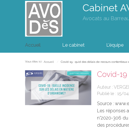
Cabinet 
Avocats au Barrea
Accueil
Le cabinet
L'équipe
Vous êtes ici :
Accueil
Covid-19 : quid des délais de recours contentieux
Covid-19 
Auteur : VERGER
Publié le :
15/0
Source :
www.eu
Les réponses au
n°2020-306 du 2
des procédures