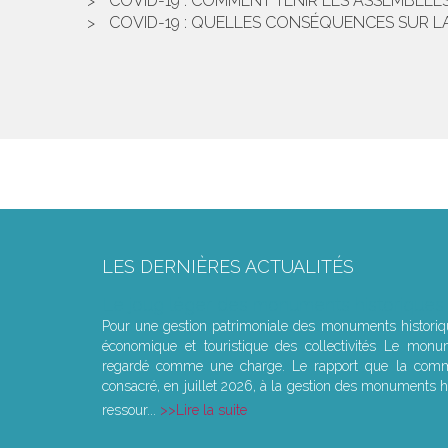
COVID-19 : COMMENT TENIR LES ASSEMBLÉE
COVID-19 : QUELLES CONSÉQUENCES SUR LA
LES DERNIÈRES ACTUALITÉS
Le joug léger des monuments historiques
Pour une gestion patrimoniale des monuments histori
économique et touristique des collectivités Le monu
regardé comme une charge. Le rapport que la commi
consacré, en juillet 2026, à la gestion des monuments hi
ressour...
Lire la suite