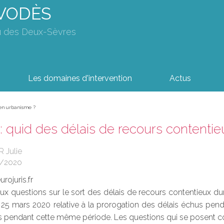
AVODÈS
u des Deux-Sèvres
Les domaines d'intervention
Actus
 en urbanisme ?
: quid des délais de recours contenti
 Julie
4/2020
rojuris.fr
x questions sur le sort des délais de recours contentieux dur
5 mars 2020 relative à la prorogation des délais échus pendan
 pendant cette même période. Les questions qui se posent con