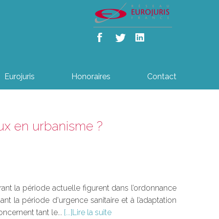
Eurojuris
Honoraires
Contact
eux en urbanisme ?
ant la période actuelle figurent dans l’ordonnance
t la période d'urgence sanitaire et à l’adaptation
cernent tant le...
Lire la suite