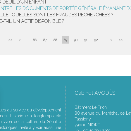
R DEUIL D'UN ENFANT
CONTRE LES DOCUMENTS DE PORTÉE GÉNÉRALE ÉMANANT D
IELLE : QUELLES SONT LES FRAUDES RECHERCHÉES ?
T-IL UN ACTIF DISPONIBLE ?
<<
<
...
86
87
88
89
90
91
92
...
>
>>
Cabinet AVODÈS
Bâtiment Le Trion
ques au service du développement
88 avenue du Maréchal de Lat
ment historique a longtemps été
Tassigny
ssion de la culture du Sénat a
79000 NIORT
storiques invite à y voir aussi une
Tél : 05 49 79 16 80