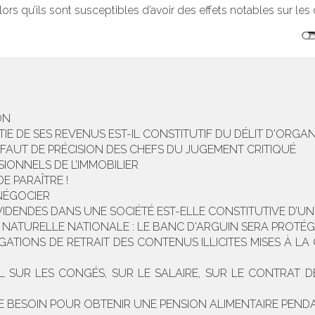
ors qu’ils sont susceptibles d’avoir des effets notables sur les dr
ON
TIE DE SES REVENUS EST-IL CONSTITUTIF DU DÉLIT D'ORGA
DÉFAUT DE PRÉCISION DES CHEFS DU JUGEMENT CRITIQUÉ
IONNELS DE L’IMMOBILIER
E PARAÎTRE !
NÉGOCIER
VIDENDES DANS UNE SOCIÉTÉ EST-ELLE CONSTITUTIVE D’UN
NATURELLE NATIONALE : LE BANC D'ARGUIN SERA PROTÉGÉ
LIGATIONS DE RETRAIT DES CONTENUS ILLICITES MISES À
UR LES CONGÉS, SUR LE SALAIRE, SUR LE CONTRAT DE 
T DE BESOIN POUR OBTENIR UNE PENSION ALIMENTAIRE PEN