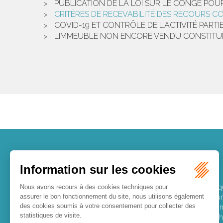
PUBLICATION DE LA LOI SUR LE CONGÉ POU
CRITÈRES DE RECEVABILITÉ DES RECOURS 
COVID-19 ET CONTRÔLE DE L'ACTIVITÉ PART
L’IMMEUBLE NON ENCORE VENDU CONSTITUE-
LES DERNIÈRES ACTUALITÉS
Le joug léger des monuments historiques
Pour une gestion patrimoniale des monuments histori
économique et touristique des collectivités Le monu
regardé comme une charge. Le rapport que la commi
consacré, en juillet 2026, à la gestion des monuments hi