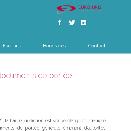
Eurojuris
Honoraires
Contact
s documents de portée
), la haute juridiction est venue élargir de manière
uments de portée générale émanant d’autorités