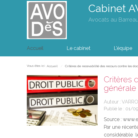
Cabinet 
Avocats au Barrea
Accueil
Le cabinet
L'équipe
Vous êtes ici :
Accueil
Critères de recevabilité des recours contre les 
Critères 
générale
Auteur : VARR
Publié le :
01/0
Source :
www.eu
Par une récente
considérable 