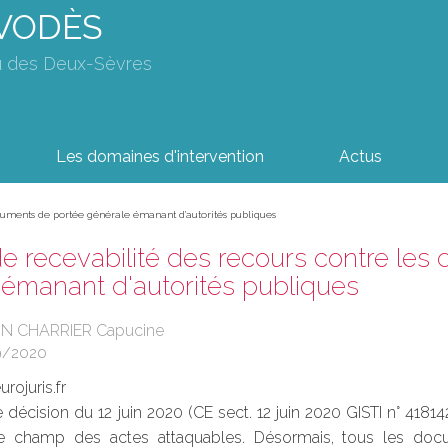
AVODÈS
u des Deux-Sèvres
Les domaines d'intervention
Actus
documents de portée générale émanant d'autorités publiques
de recevabilité des recours contre le
 émanant d'autorités publiques
ON CHARRIER Capucine
9/2020
rojuris.fr
 décision du 12 juin 2020 (CE sect. 12 juin 2020 GISTI n° 418142
le champ des actes attaquables. Désormais, tous les doc