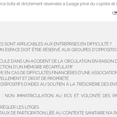
rce licite et strictement réservées à l’usage privé du copiste et n
ES SONT APPLICABLES AUX ENTREPRISES EN DIFFICULTÉ ?
 UN ESPACE DOIT ÊTRE RÉSERVÉ AUX GROUPES D'OPPOSIT
ICULE DANS UN ACCIDENT DE LA CIRCULATION EN RAISON D’
CTION D'UN MÉMOIRE RÉCAPITULATIF
VE EN CAS DE DIFFICULTÉS FINANCIÈRES D’UNE ASSOCIAT
ELLEMENT ET DROIT DE PROPRIÉTÉ
 DISPOSITIFS D'AIDES AU SOUTIEN À LA TRÉSORERIE DES EN
: NON IMMATRICULATION AU RCS ET VOLONTÉ DES PA
RÉGLER LES LITIGES
 TAUX DE PARTICIPATION LIÉE AU CONTEXTE SANITAIRE N'A 