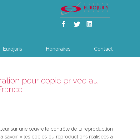
Eurojuris
Honoraires
Contact
ation pour copie privée au
France
d’auteur sur une œuvre le contrôle de la reproduction
 à savoir « les copies ou reproductions réalisées à