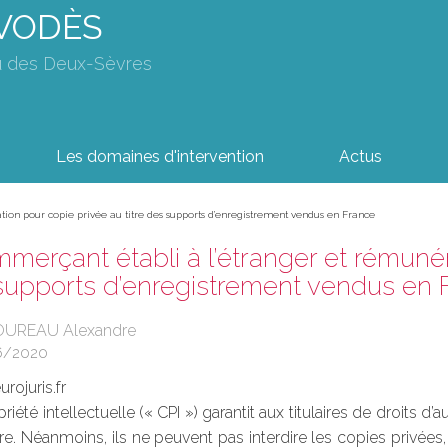
AVODÈS
u des Deux-Sèvres
Les domaines d'intervention
Actus
ion pour copie privée au titre des supports d’enregistrement vendus en France
erçant établi à l’étranger et rémunér
 supports d’enregistrement vendus en 
OUREAU Alexandre
6/2020
rojuris.fr
iété intellectuelle (« CPI ») garantit aux titulaires de droits 
re. Néanmoins, ils ne peuvent pas interdire les copies privées,