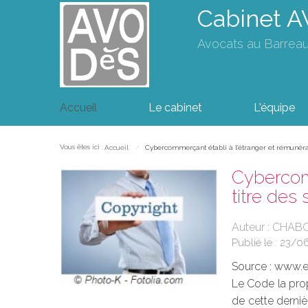
Cabinet 
Avocats au Barrea
Accueil
Le cabinet
L'équipe
Vous êtes ici :
Accueil
Cybercommerçant établi à l’étranger et rémunérat
Cybercomm
titre des
Auteur : CHAB
Publié le :
23/0
Source :
www.eu
Le Code la propr
de cette derniè