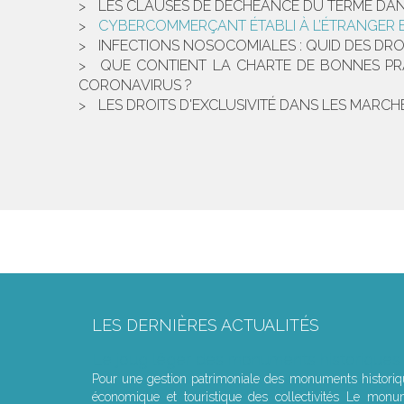
LES CLAUSES DE DÉCHÉANCE DU TERME DANS
CYBERCOMMERÇANT ÉTABLI À L’ÉTRANGER E
INFECTIONS NOSOCOMIALES : QUID DES DRO
QUE CONTIENT LA CHARTE DE BONNES PRAT
CORONAVIRUS ?
LES DROITS D'EXCLUSIVITÉ DANS LES MARCH
LES DERNIÈRES ACTUALITÉS
Le joug léger des monuments historiques
Pour une gestion patrimoniale des monuments histori
économique et touristique des collectivités Le monu