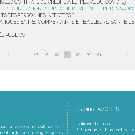
 LES CONTRATS DE CRÉDITS À L’ÉPREUVE DU COVID-19
T RÉMUNÉRATION POUR COPIE PRIVÉE AU TITRE DES SUPP
ITS DES PERSONNES INFECTÉES ?
IQUES ENTRE COMMERÇANTS ET BAILLEURS, SORTIE LE 3
ÉS PUBLICS
<<
<
...
88
89
90
91
92
93
94
...
>
>>
Cabinet AVODÈS
Bâtiment Le Trion
ques au service du développement
88 avenue du Maréchal de Lat
ment historique a longtemps été