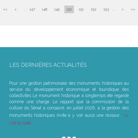
<<
<
...
147
148
149
150
151
152
153
...
>
>>
LES DERNIÈRES ACTUALITÉS
Le joug léger des monuments historiques
Pour une gestion patrimoniale des monuments historiques au
service du développement économique et touristique des
collectivités Le monument historique a longtemps été regardé
comme une charge. Le rapport que la commission de la
culture du Sénat a consacré, en juillet 2026, à la gestion des
monuments historiques invite à y voir aussi une ressour...
Lire la suite