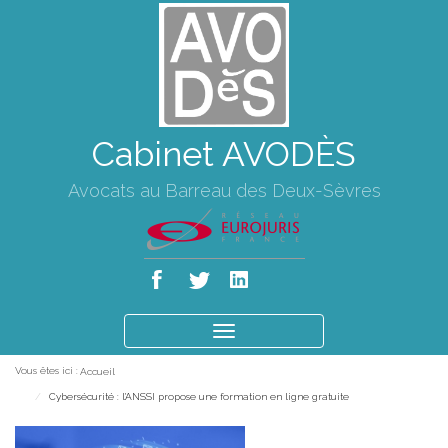
Cabinet AVODÈS
Avocats au Barreau des Deux-Sèvres
Ouvrir
le
Vous êtes ici :
Accueil
menu
Cybersécurité : l'ANSSI propose une formation en ligne gratuite