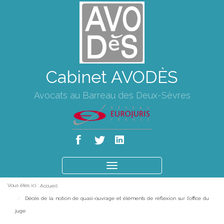
Cabinet AVODÈS
Avocats au Barreau des Deux-Sèvres
Ouvrir
le
Vous êtes ici :
Accueil
menu
Décès de la notion de quasi-ouvrage et éléments de réflexion sur l'office du
juge