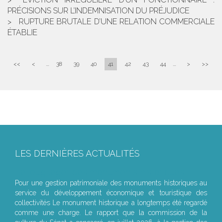
PRÉCISIONS SUR L’INDEMNISATION DU PRÉJUDICE
RUPTURE BRUTALE D’UNE RELATION COMMERCIALE
ÉTABLIE
<<
<
...
38
39
40
41
42
43
44
...
>
>>
LES DERNIÈRES ACTUALITÉS
Le joug léger des monuments historiques
Pour une gestion patrimoniale des monuments historiques au
service du développement économique et touristique des
collectivités Le monument historique a longtemps été regardé
comme une charge. Le rapport que la commission de la