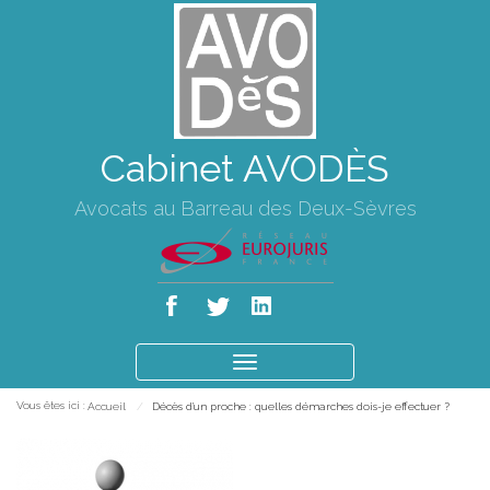
Cabinet AVODÈS
Avocats au Barreau des Deux-Sèvres
Ouvrir
le
Vous êtes ici :
Accueil
Décès d'un proche : quelles démarches dois-je effectuer ?
menu