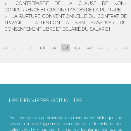
CONTREPARTIE DE LA CLAUSE DE NON-
CONCURRENCE ET CIRCONSTANCES DE LA RUPTURE
LA RUPTURE CONVENTIONNELLE DU CONTRAT DE
TRAVAIL : ATTENTION À BIEN S'ASSURER DU
CONSENTEMENT LIBRE ET ÉCLAIRÉ DU SALARIÉ !
<<
<
...
135
136
137
138
139
140
141
...
>
>>
LES DERNIÈRES ACTUALITÉS
Le joug léger des monuments historiques
Pour une gestion patrimoniale des monuments historiques au
service du développement économique et touristique des
collectivités Le monument historique a longtemps été regardé