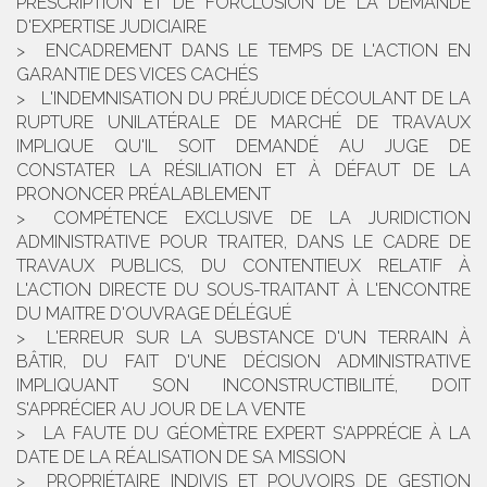
PRESCRIPTION ET DE FORCLUSION DE LA DEMANDE
D'EXPERTISE JUDICIAIRE
ENCADREMENT DANS LE TEMPS DE L'ACTION EN
GARANTIE DES VICES CACHÉS
L'INDEMNISATION DU PRÉJUDICE DÉCOULANT DE LA
RUPTURE UNILATÉRALE DE MARCHÉ DE TRAVAUX
IMPLIQUE QU'IL SOIT DEMANDÉ AU JUGE DE
CONSTATER LA RÉSILIATION ET À DÉFAUT DE LA
PRONONCER PRÉALABLEMENT
COMPÉTENCE EXCLUSIVE DE LA JURIDICTION
ADMINISTRATIVE POUR TRAITER, DANS LE CADRE DE
TRAVAUX PUBLICS, DU CONTENTIEUX RELATIF À
L'ACTION DIRECTE DU SOUS-TRAITANT À L'ENCONTRE
DU MAITRE D'OUVRAGE DÉLÉGUÉ
L'ERREUR SUR LA SUBSTANCE D'UN TERRAIN À
BÂTIR, DU FAIT D'UNE DÉCISION ADMINISTRATIVE
IMPLIQUANT SON INCONSTRUCTIBILITÉ, DOIT
S'APPRÉCIER AU JOUR DE LA VENTE
LA FAUTE DU GÉOMÈTRE EXPERT S'APPRÉCIE À LA
DATE DE LA RÉALISATION DE SA MISSION
PROPRIÉTAIRE INDIVIS ET POUVOIRS DE GESTION