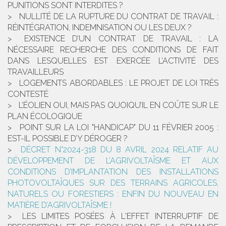
PUNITIONS SONT INTERDITES ?
NULLITÉ DE LA RUPTURE DU CONTRAT DE TRAVAIL :
RÉINTÉGRATION, INDEMNISATION OU LES DEUX ?
EXISTENCE D’UN CONTRAT DE TRAVAIL : LA
NÉCESSAIRE RECHERCHE DES CONDITIONS DE FAIT
DANS LESQUELLES EST EXERCÉE L’ACTIVITÉ DES
TRAVAILLEURS
LOGEMENTS ABORDABLES : LE PROJET DE LOI TRÈS
CONTESTÉ
L’ÉOLIEN OUI, MAIS PAS QUOIQU’IL EN COÛTE SUR LE
PLAN ÉCOLOGIQUE
POINT SUR LA LOI "HANDICAP" DU 11 FÉVRIER 2005 :
EST-IL POSSIBLE D’Y DÉROGER ?
DÉCRET N°2024-318 DU 8 AVRIL 2024 RELATIF AU
DÉVELOPPEMENT DE L’AGRIVOLTAÏSME ET AUX
CONDITIONS D’IMPLANTATION DES INSTALLATIONS
PHOTOVOLTAÏQUES SUR DES TERRAINS AGRICOLES,
NATURELS OU FORESTIERS : ENFIN DU NOUVEAU EN
MATIÈRE D’AGRIVOLTAÏSME !
LES LIMITES POSÉES À L'EFFET INTERRUPTIF DE