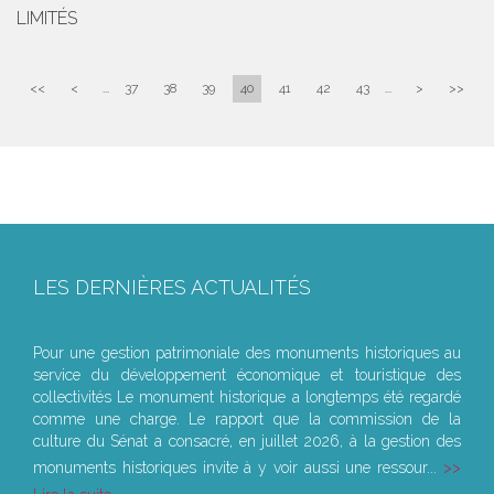
LIMITÉS
<<
<
...
37
38
39
40
41
42
43
...
>
>>
LES DERNIÈRES ACTUALITÉS
Le joug léger des monuments historiques
Pour une gestion patrimoniale des monuments historiques au
service du développement économique et touristique des
collectivités Le monument historique a longtemps été regardé
comme une charge. Le rapport que la commission de la
culture du Sénat a consacré, en juillet 2026, à la gestion des
monuments historiques invite à y voir aussi une ressour...