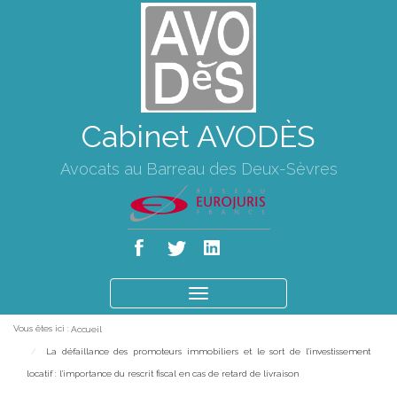
Cabinet AVODÈS
Avocats au Barreau des Deux-Sèvres
Ouvrir
le
Vous êtes ici :
Accueil
menu
La défaillance des promoteurs immobiliers et le sort de l'investissement
locatif : l'importance du rescrit fiscal en cas de retard de livraison