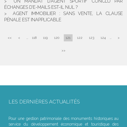
UN MANDAT D’AGENT SPORTIF CONCLU PAR
ÉCHANGES D’E-MAILS EST-IL NUL ?
AGENT IMMOBILIER : SANS VENTE, LA CLAUSE
PÉNALE EST INAPPLICABLE
<<
<
...
118
119
120
121
122
123
124
...
>
>>
LES DERNIÈRES ACTUALITÉS
Le joug léger des monuments historiques
Pour une gestion patrimoniale des monuments historiques au
service du développement économique et touristique des