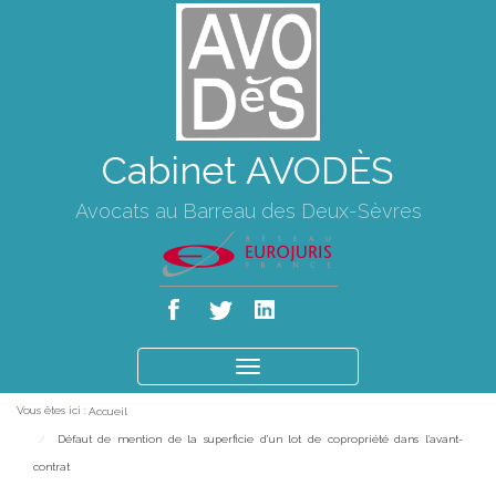
Cabinet AVODÈS
Avocats au Barreau des Deux-Sèvres
Ouvrir
le
Vous êtes ici :
Accueil
menu
Défaut de mention de la superficie d’un lot de copropriété dans l’avant-
contrat