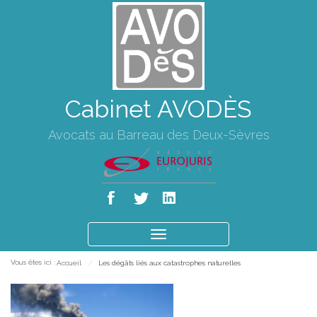
Cabinet AVODÈS
Avocats au Barreau des Deux-Sèvres
Ouvrir
le
Vous êtes ici :
Accueil
Les dégâts liés aux catastrophes naturelles
menu