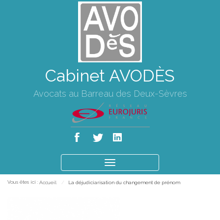
Cabinet AVODÈS
Avocats au Barreau des Deux-Sèvres
Ouvrir
le
Vous êtes ici :
Accueil
La déjudiciarisation du changement de prénom
menu