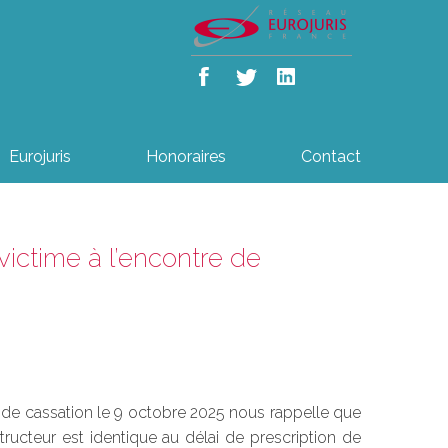
Eurojuris
Honoraires
Contact
 victime à l’encontre de
ur de cassation le 9 octobre 2025 nous rappelle que
structeur est identique au délai de prescription de