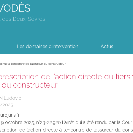
AVODÈS
u des Deux-Sèvres
Les domaines d'intervention
Actus
ictime à l’encontre de l’assureur du constructeur
rescription de l’action directe du tiers
r du constructeur
N Ludovic
1/2025
rojuris.fr
 9 octobre 2025, n°23-22.920 L’arrêt qui a été rendu par la Co
scription de l’action directe à l’encontre de l’assureur du con