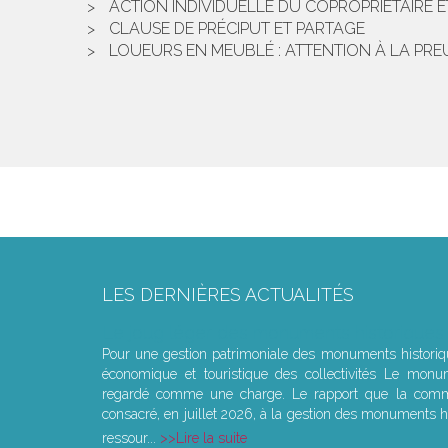
ACTION INDIVIDUELLE DU COPROPRIÉTAIRE E
CLAUSE DE PRÉCIPUT ET PARTAGE
LOUEURS EN MEUBLÉ : ATTENTION À LA PRE
LES DERNIÈRES ACTUALITÉS
Le joug léger des monuments historiques
Pour une gestion patrimoniale des monuments histori
économique et touristique des collectivités Le monu
regardé comme une charge. Le rapport que la commi
consacré, en juillet 2026, à la gestion des monuments hi
ressour...
Lire la suite