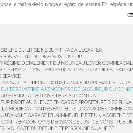
spose le maître de l’ouvrage à l’égard de l’assuré. En l’espèce, un
SIBILITÉ DU LITIGE NE SUFFIT PAS À L’ÉCARTER
ESPONSABILITÉ DU DIAGNOSTIQUEUR
T RÉGIME D’ÉTALEMENT DU NOUVEAU LOYER COMMERCIAL
U SERVICE : L’INDEMNISATION DES PRÉJUDICES EXTRA
E SERVICE
SIONS SUR L'APPRÉCIATION DE LA VALEUR PROBANTE DU R
TE DU TIERS VICTIME À L’ENCONTRE DE L’ASSUREUR DU CON
TOUR ÉTENDU À CERTAINS TIERS AU CONTRAT
LEUR DROIT AU SILENCE EN CAS DE PROCÉDURE DISCIPLINA
LA MODIFICATION DES FACTEURS LOCAUX DE COMMERCIAL
NU DANS LE GARAGE D’UN IMMEUBLE EST UN ACCIDENT DE
 DE CONTREFAÇON SANS DÉCISION DE JUSTICE CONSTITUE 
S : VOLONTÉ DU DÉFUNT ET PERSONNE QUALIFIÉE