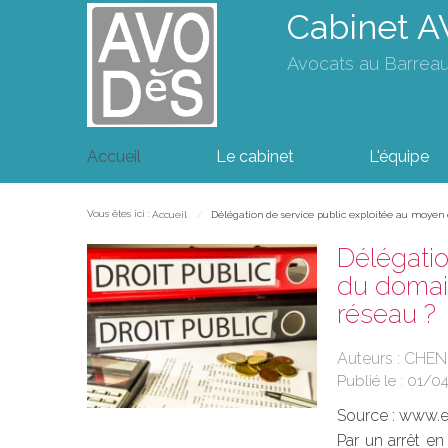
Cabinet 
Avocats au Barrea
Accueil
Le cabinet
L'équipe
Vous êtes ici :
Accueil
Délégation de service public exploitée au moyen d
Délégatio
du domain
réseau ?
Auteurs : CHEN
Publié le :
01/0
Source :
www.eu
Par un arrêt en