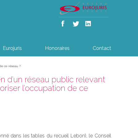
Eurojuris
Honoraires
Contact
de ce réseau ?
n d’un réseau public relevant
oriser l’occupation de ce
onné dans les tables du recueil Lebon), le Conseil