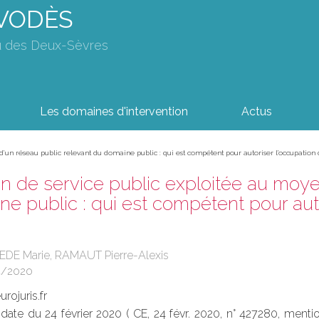
AVODÈS
u des Deux-Sèvres
Les domaines d'intervention
Actus
’un réseau public relevant du domaine public : qui est compétent pour autoriser l’occupation 
n de service public exploitée au moye
e public : qui est compétent pour aut
EDE Marie, RAMAUT Pierre-Alexis
4/2020
rojuris.fr
 date du 24 février 2020 ( CE, 24 févr. 2020, n° 427280, menti