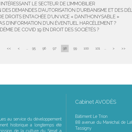
NTÉRESSANT LE SECTEUR DE L’IMMOBILIER
ON DES DEMANDES D’AUTORISATION D’URBANISME ET DES DÉ
 DE DROITS ENTACHÉE D'UN VICE « DANTHONYSABLE »
CAS D’INFORMATION D’UN ÉVENTUEL HARCÈLEMENT ?
ÉMIE DE COVID 19 EN DROIT DES SOCIÉTÉS ?
<<
<
...
95
96
97
98
99
100
101
...
>
>>
Cabinet AVODÈS
Bâtiment Le Trion
ques au service du développement
88 avenue du Maréchal de Lat
ment historique a longtemps été
Tassigny
ssion de la culture du Sénat a