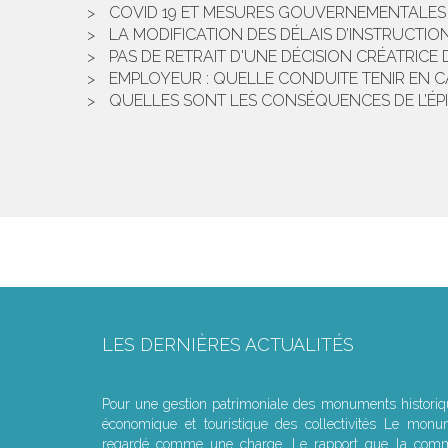
COVID 19 ET MESURES GOUVERNEMENTALES I
LA MODIFICATION DES DÉLAIS D’INSTRUCTI
PAS DE RETRAIT D'UNE DÉCISION CRÉATRICE
EMPLOYEUR : QUELLE CONDUITE TENIR EN 
QUELLES SONT LES CONSÉQUENCES DE L’ÉPID
LES DERNIÈRES ACTUALITÉS
Le joug léger des monuments historiques
Pour une gestion patrimoniale des monuments histori
économique et touristique des collectivités Le monu
regardé comme une charge. Le rapport que la commi