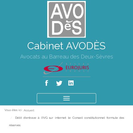
Cabinet AVODÈS
Avocats au Barreau des Deux-Sèvres
Ouvrir
le
Vous êtes ici :
Accueil
menu
Délit d'entrave à l'IVG sur internet: le Conseil constitutionnel formule des
réserves