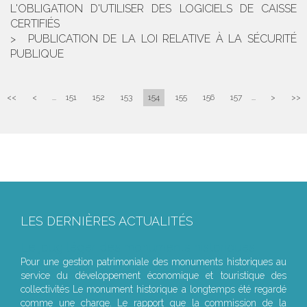
L'OBLIGATION D'UTILISER DES LOGICIELS DE CAISSE
CERTIFIÉS
PUBLICATION DE LA LOI RELATIVE À LA SÉCURITÉ
PUBLIQUE
<<
<
...
151
152
153
154
155
156
157
...
>
>>
LES DERNIÈRES ACTUALITÉS
Le joug léger des monuments historiques
Pour une gestion patrimoniale des monuments historiques au
service du développement économique et touristique des
collectivités Le monument historique a longtemps été regardé
comme une charge. Le rapport que la commission de la