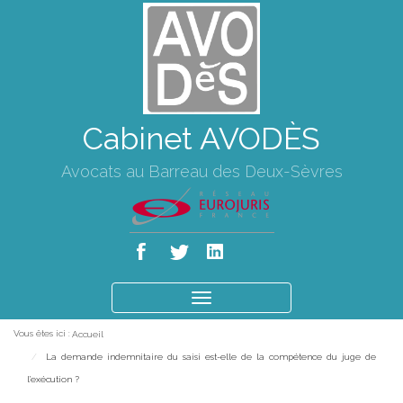
Cabinet AVODÈS
Avocats au Barreau des Deux-Sèvres
Ouvrir
le
Vous êtes ici :
Accueil
menu
La demande indemnitaire du saisi est-elle de la compétence du juge de
l’exécution ?