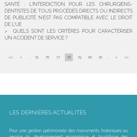
SANTÉ : L'INTERDICTION POUR LES CHIRURGIENS-
DENTISTES DE TOUS PROCÉDÉS DIRECTS OU INDIRECTS
DE PUBLICITÉ N'EST PAS COMPATIBLE AVEC LE DROIT
DE L'UE
QUELS SONT LES CRITÈRES POUR CARACTÉRISER
UN ACCIDENT DE SERVICE ?
<<
<
...
75
76
77
78
79
80
81
...
>
>>
LES DERNIÈRES ACTUALITÉS
Le joug léger des monuments historiques
Pour une gestion patrimoniale des monuments historiques au
service du développement économique et touristique des