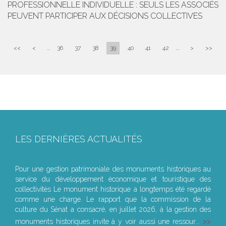
PROFESSIONNELLE INDIVIDUELLE : SEULS LES ASSOCIÉS
PEUVENT PARTICIPER AUX DÉCISIONS COLLECTIVES
<<
<
...
36
37
38
39
40
41
42
...
>
>>
LES DERNIÈRES ACTUALITÉS
Le joug léger des monuments historiques
Pour une gestion patrimoniale des monuments historiques au
service du développement économique et touristique des
collectivités Le monument historique a longtemps été regardé
comme une charge. Le rapport que la commission de la
culture du Sénat a consacré, en juillet 2026, à la gestion des
monuments historiques invite à y voir aussi une ressour...