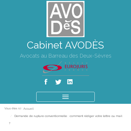
Cabinet AVODÈS
Avocats au Barreau des Deux-Sèvres
Ouvrir
le
Vous êtes ici :
Accueil
menu
Demande de rupture conventionnelle : comment rédiger votre lettre ou mail
?