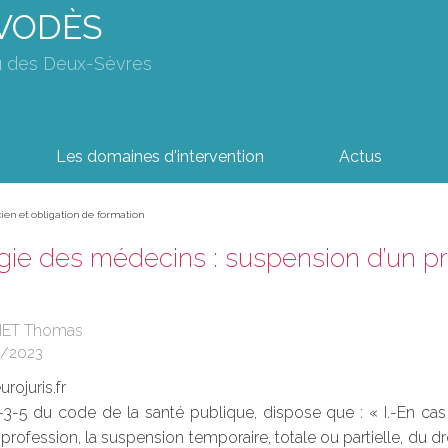
AVODÈS
u des Deux-Sèvres
Les domaines d'intervention
Actus
ien et obligation de formation
ie des médecins : suspension d’un pra
HET Thomas
9/2023
rojuris.fr
24-3-5 du code de la santé publique, dispose que : « I.-En ca
a profession, la suspension temporaire, totale ou partielle, du d