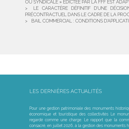
OU SYNDICALE » ÉDICTÉE PAR LA FFF EST ADA
LE CARACTÈRE DÉFINITIF D’UNE DÉCISI
PRÉCONTRACTUEL DANS LE CADRE DE LA PROC
BAIL COMMERCIAL : CONDITIONS D’APPLICAT
LES DERNIÈRES ACTUALITÉS
Le joug léger des monuments historiques
Pour une gestion patrimoniale des monuments histori
économique et touristique des collectivités Le monu
regardé comme une charge. Le rapport que la commi
consacré, en juillet 2026, à la gestion des monuments hi