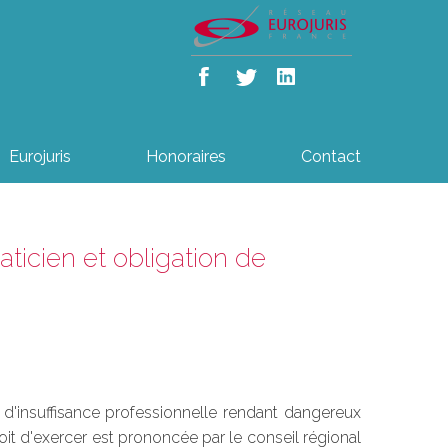
Eurojuris
Honoraires
Contact
ticien et obligation de
s d'insuffisance professionnelle rendant dangereux
roit d'exercer est prononcée par le conseil régional