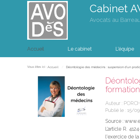
Cabinet 
Avocats au Barrea
Accueil
Le cabinet
L'équipe
Vous êtes ici :
Accueil
Déontologie des médecins : suspension d’un pratic
Déontolog
formation
Auteur : PORC
Publié le :
15/0
Source :
www.eu
L’article R. 41
l'exercice de l