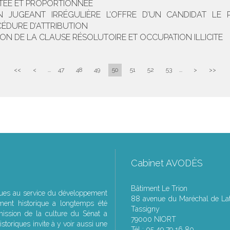
PTÉE ET PROPORTIONNÉE
ON JUGEANT IRRÉGULIÈRE L’OFFRE D’UN CANDIDAT LE
ÉDURE D’ATTRIBUTION
ION DE LA CLAUSE RÉSOLUTOIRE ET OCCUPATION ILLICITE
<<
<
...
47
48
49
50
51
52
53
...
>
>>
Cabinet AVODÈS
Bâtiment Le Trion
ques au service du développement
88 avenue du Maréchal de Lat
ment historique a longtemps été
Tassigny
ssion de la culture du Sénat a
79000 NIORT
storiques invite à y voir aussi une
Tél : 05 49 79 16 80