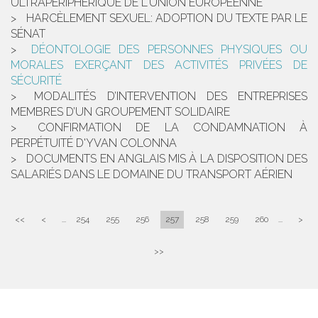
ULTRAPÉRIPHÉRIQUE DE L'UNION EUROPÉENNE
HARCÈLEMENT SEXUEL: ADOPTION DU TEXTE PAR LE
SÉNAT
DÉONTOLOGIE DES PERSONNES PHYSIQUES OU
MORALES EXERÇANT DES ACTIVITÉS PRIVÉES DE
SÉCURITÉ
MODALITÉS D’INTERVENTION DES ENTREPRISES
MEMBRES D’UN GROUPEMENT SOLIDAIRE
CONFIRMATION DE LA CONDAMNATION À
PERPÉTUITÉ D'YVAN COLONNA
DOCUMENTS EN ANGLAIS MIS À LA DISPOSITION DES
SALARIÉS DANS LE DOMAINE DU TRANSPORT AÉRIEN
<<
<
...
254
255
256
257
258
259
260
...
>
>>