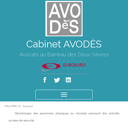
Cabinet AVODÈS
Avocats au Barreau des Deux-Sèvres
Ouvrir
le
Vous êtes ici :
Accueil
menu
Déontologie des personnes physiques ou morales exerçant des activités
privées de sécurité