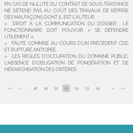
EN CAS DE NULLITÉ DU CONTRAT DE SOUS-TRAITANCE
NE S'ÉTEND PAS AU COÛT DES TRAVAUX DE REPRISE
DES MALFAÇONS DONT IL EST L'AUTEUR
DROIT À LA COMMUNICATION DU DOSSIER : LE
FONCTIONNAIRE DOIT POUVOIR « SE DÉFENDRE
UTILEMENT »
FAUTE COMMISE AU COURS D'UN PRÉCÉDENT CDD
ET RUPTURE ANTICIPÉE
LES RÈGLES D'OCCUPATION DU DOMAINE PUBLIC,
L'ABSENCE D'OBLIGATION DE PONDÉRATION ET DE
HIÉRARCHISATION DES CRITÈRES
<<
<
...
48
49
50
51
52
53
54
...
>
>>