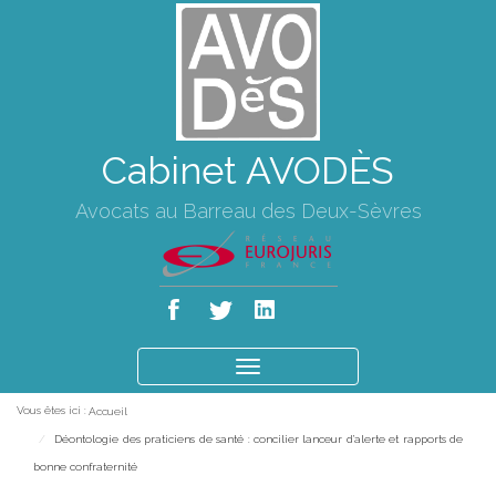
Cabinet AVODÈS
Avocats au Barreau des Deux-Sèvres
Ouvrir
le
Vous êtes ici :
Accueil
menu
Déontologie des praticiens de santé : concilier lanceur d’alerte et rapports de
bonne confraternité