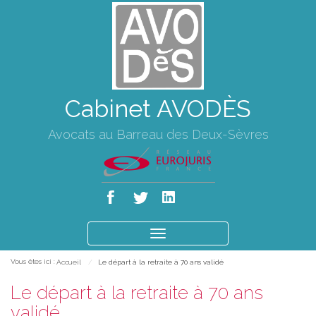
Cabinet AVODÈS
Avocats au Barreau des Deux-Sèvres
Ouvrir
le
Vous êtes ici :
Accueil
Le départ à la retraite à 70 ans validé
menu
Le départ à la retraite à 70 ans
validé