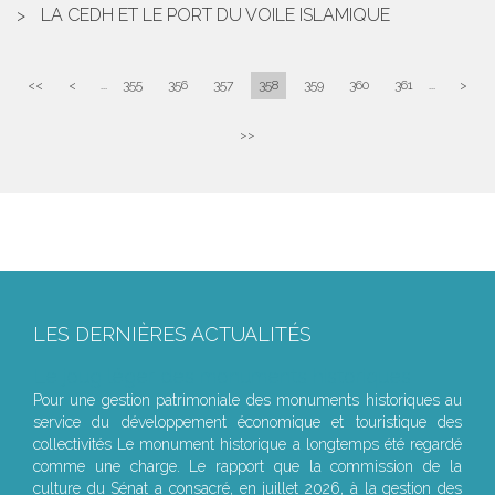
LA CEDH ET LE PORT DU VOILE ISLAMIQUE
<<
<
...
355
356
357
358
359
360
361
...
>
>>
LES DERNIÈRES ACTUALITÉS
Le joug léger des monuments historiques
Pour une gestion patrimoniale des monuments historiques au
service du développement économique et touristique des
collectivités Le monument historique a longtemps été regardé
comme une charge. Le rapport que la commission de la
culture du Sénat a consacré, en juillet 2026, à la gestion des