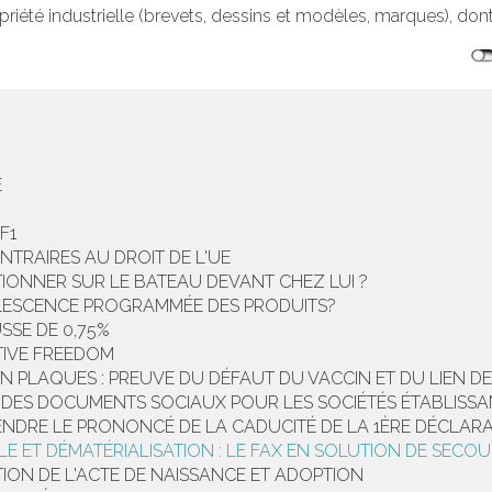
priété industrielle (brevets, dessins et modèles, marques), dont
E
F1
NTRAIRES AU DROIT DE L'UE
IONNER SUR LE BATEAU DEVANT CHEZ LUI ?
OLESCENCE PROGRAMMÉE DES PRODUITS?
USSE DE 0,75%
TIVE FREEDOM
EN PLAQUES : PREUVE DU DÉFAUT DU VACCIN ET DU LIEN 
ÔT DES DOCUMENTS SOCIAUX POUR LES SOCIÉTÉS ÉTABLIS
TENDRE LE PRONONCÉ DE LA CADUCITÉ DE LA 1ÈRE DÉCLARA
LE ET DÉMATÉRIALISATION : LE FAX EN SOLUTION DE SECO
TION DE L'ACTE DE NAISSANCE ET ADOPTION