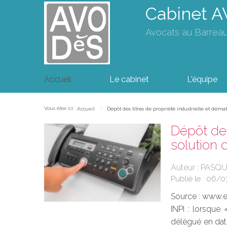
Cabinet 
Avocats au Barrea
Accueil
Le cabinet
L'équipe
Vous êtes ici :
Accueil
Dépôt des titres de propriété industrielle et dématé
Dépôt des 
solution 
Auteur : PASQU
Publié le :
06/0
Source :
www.eu
INPI : lorsque
délégué en date