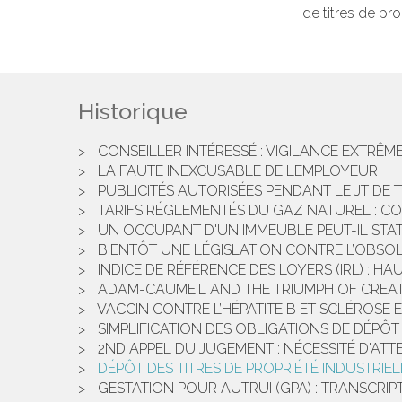
de titres de pro
Historique
CONSEILLER INTÉRESSÉ : VIGILANCE EXTRÊM
LA FAUTE INEXCUSABLE DE L’EMPLOYEUR
PUBLICITÉS AUTORISÉES PENDANT LE JT DE T
TARIFS RÉGLEMENTÉS DU GAZ NATUREL : CO
UN OCCUPANT D'UN IMMEUBLE PEUT-IL STAT
BIENTÔT UNE LÉGISLATION CONTRE L’OBS
INDICE DE RÉFÉRENCE DES LOYERS (IRL) : HA
ADAM-CAUMEIL AND THE TRIUMPH OF CREA
VACCIN CONTRE L’HÉPATITE B ET SCLÉROSE 
SIMPLIFICATION DES OBLIGATIONS DE DÉP
2ND APPEL DU JUGEMENT : NÉCESSITÉ D'AT
DÉPÔT DES TITRES DE PROPRIÉTÉ INDUSTRIEL
GESTATION POUR AUTRUI (GPA) : TRANSCRIP