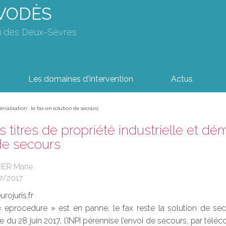
AVODÈS
u des Deux-Sèvres
Les domaines d'intervention
Actus
rialisation : le fax en solution de secours
titres de propriété industrielle et déma
de secours
IER Marie
7/2017
rojuris.fr
 « eprocedure » est en panne, le fax reste la solution de se
 du 28 juin 2017, l’INPI pérennise l’envoi de secours, par tél