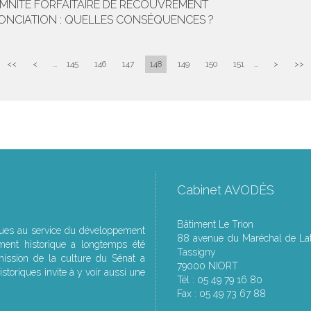
EMNITÉ FORFAITAIRE DE RECOUVREMENT
ONCIATION : QUELLES CONSÉQUENCES ?
<<
<
...
145
146
147
148
149
150
151
...
>
>>
Cabinet AVODÈS
Bâtiment Le Trion
ques au service du développement
88 avenue du Maréchal de Lat
ment historique a longtemps été
Tassigny
ssion de la culture du Sénat a
79000 NIORT
storiques invite à y voir aussi une
Tél : 05 49 79 16 80
Fax : 05 49 73 67 88