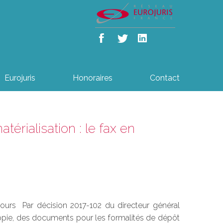
Eurojuris
Honoraires
Contact
térialisation : le fax en
cours Par décision 2017-102 du directeur général
écopie, des documents pour les formalités de dépôt