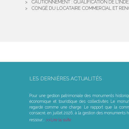
CAUTIONNEMENT : QUALIFICATION DE L'IND
CONGÉ DU LOCATAIRE COMMERCIAL ET REN
LES DERNIÈRES ACTUALITÉS
Le joug léger des monuments historiques
Pour une gestion patrimoniale des monuments histori
économique et touristique des collectivités Le monu
regardé comme une charge. Le rapport que la commi
consacré, en juillet 2026, à la gestion des monuments hi
ressour...
Lire la suite