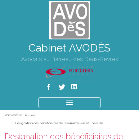
Cabinet AVODÈS
Avocats au Barreau des Deux-Sèvres
Ouvrir
le
Vous êtes ici :
Accueil
menu
Désignation des bénéficiaires de l'assurance-vie et libéralité
Désignation des bénéficiaires de