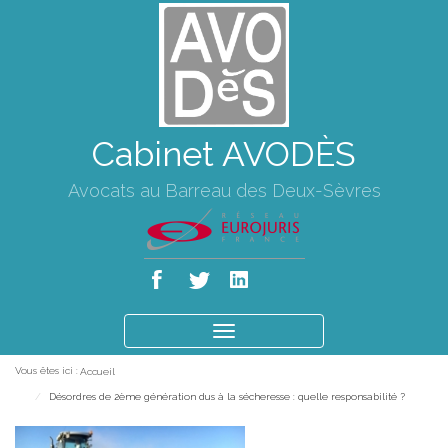
Cabinet AVODÈS
Avocats au Barreau des Deux-Sèvres
Ouvrir
le
Vous êtes ici :
Accueil
menu
Désordres de 2ème génération dus à la sécheresse : quelle responsabilité ?