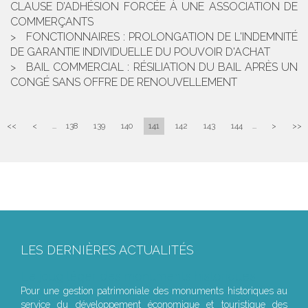
CLAUSE D’ADHÉSION FORCÉE À UNE ASSOCIATION DE
COMMERÇANTS
FONCTIONNAIRES : PROLONGATION DE L'INDEMNITÉ
DE GARANTIE INDIVIDUELLE DU POUVOIR D'ACHAT
BAIL COMMERCIAL : RÉSILIATION DU BAIL APRÈS UN
CONGÉ SANS OFFRE DE RENOUVELLEMENT
<<
<
...
138
139
140
141
142
143
144
...
>
>>
LES DERNIÈRES ACTUALITÉS
Le joug léger des monuments historiques
Pour une gestion patrimoniale des monuments historiques au
service du développement économique et touristique des