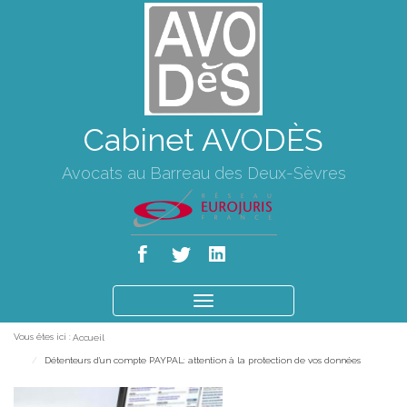
Cabinet AVODÈS
Avocats au Barreau des Deux-Sèvres
Ouvrir
le
Vous êtes ici :
Accueil
menu
Détenteurs d'un compte PAYPAL: attention à la protection de vos données