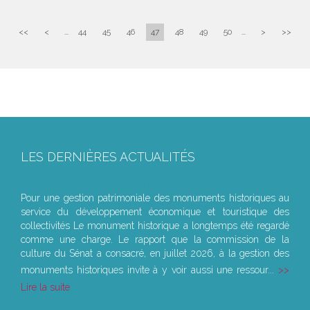
<<
<
...
44
45
46
47
48
49
50
...
>
>>
LES DERNIÈRES ACTUALITÉS
Le joug léger des monuments historiques
Pour une gestion patrimoniale des monuments historiques au
service du développement économique et touristique des
collectivités Le monument historique a longtemps été regardé
comme une charge. Le rapport que la commission de la
culture du Sénat a consacré, en juillet 2026, à la gestion des
monuments historiques invite à y voir aussi une ressour...
Lire la suite