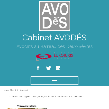
Cabinet AVODÈS
Avocats au Barreau des Deux-Sèvres
Ouvrir
le
Vous êtes ici :
Accueil
menu
Devis non signé : dois-je régler le coût des travaux à l'artisan ?