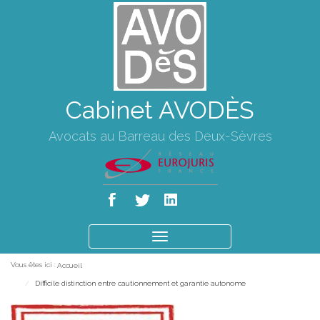
Cabinet AVODÈS
Avocats au Barreau des Deux-Sèvres
Ouvrir
le
Vous êtes ici :
Accueil
menu
Difficile distinction entre cautionnement et garantie autonome