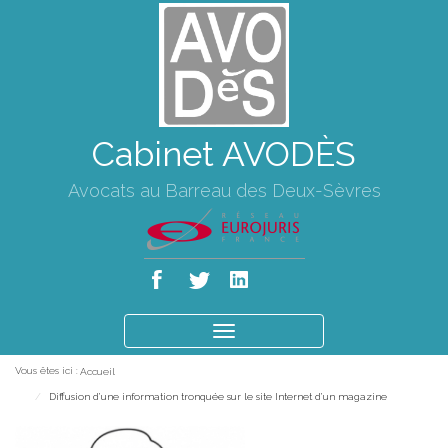
Cabinet AVODÈS
Avocats au Barreau des Deux-Sèvres
Ouvrir
le
Vous êtes ici :
Accueil
menu
Diffusion d’une information tronquée sur le site Internet d’un magazine