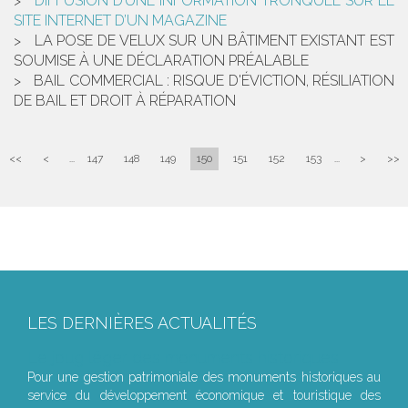
DIFFUSION D’UNE INFORMATION TRONQUÉE SUR LE
SITE INTERNET D’UN MAGAZINE
LA POSE DE VELUX SUR UN BÂTIMENT EXISTANT EST
SOUMISE À UNE DÉCLARATION PRÉALABLE
BAIL COMMERCIAL : RISQUE D'ÉVICTION, RÉSILIATION
DE BAIL ET DROIT À RÉPARATION
<<
<
...
147
148
149
150
151
152
153
...
>
>>
LES DERNIÈRES ACTUALITÉS
Le joug léger des monuments historiques
Pour une gestion patrimoniale des monuments historiques au
service du développement économique et touristique des