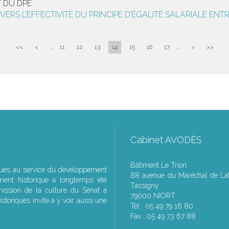
T DU DPE
IF VERS L’EFFECTIVITÉ DU PRINCIPE D’ÉGALITÉ SALARIALE E
<<
<
...
11
12
13
14
15
16
17
...
>
>>
Cabinet AVODÈS
Bâtiment Le Trion
ques au service du développement
88 avenue du Maréchal de Lat
ment historique a longtemps été
Tassigny
ssion de la culture du Sénat a
79000 NIORT
storiques invite à y voir aussi une
Tél : 05 49 79 16 80
Fax : 05 49 73 67 88