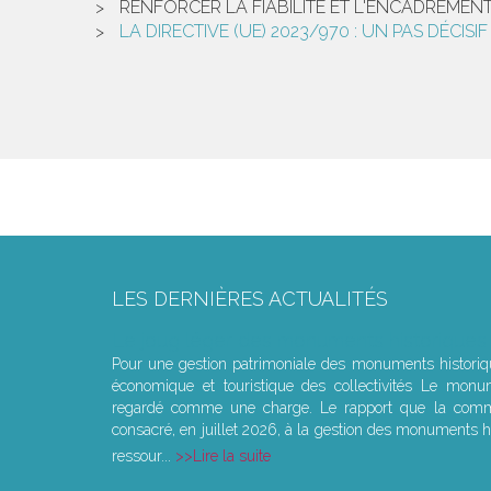
RENFORCER LA FIABILITÉ ET L'ENCADREMEN
LA DIRECTIVE (UE) 2023/970 : UN PAS DÉCIS
LES DERNIÈRES ACTUALITÉS
Le joug léger des monuments historiques
Pour une gestion patrimoniale des monuments histori
économique et touristique des collectivités Le monu
regardé comme une charge. Le rapport que la commi
consacré, en juillet 2026, à la gestion des monuments hi
ressour...
Lire la suite