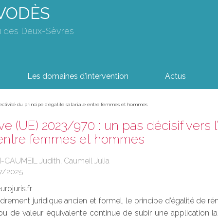
AVODÈS
u des Deux-Sèvres
Les domaines d'intervention
Actus
effectivité du principe d’égalité salariale entre femmes et hommes
ve (UE) 2023/970 : un pas décisif vers l’
e entre femmes et hommes
-CAUMEIL Judith, Caumeil Julia
7/2025
rojuris.fr
drement juridique ancien et formel, le principe d’égalité de
 ou de valeur équivalente continue de subir une application 