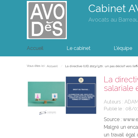
Cabinet 
Avocats au Barrea
Accueil
Le cabinet
L'équipe
Vous êtes ici :
Accueil
La directive (UE) 2023/970 : un pas décisif vers l’
La directi
salarial
Auteurs : ADAM
Publié le :
08/0
Source :
www.eu
Malgré un enca
un travail égal