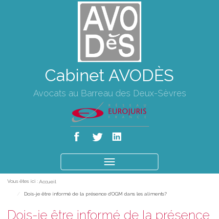
Cabinet AVODÈS
Avocats au Barreau des Deux-Sèvres
Ouvrir
le
Vous êtes ici :
Accueil
menu
Dois-je être informé de la présence d'OGM dans les aliments?
Dois-je être informé de la présence