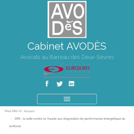
Cabinet AVODÈS
Avocats au Barreau des Deux-Sèvres
Ouvrir
le
Vous êtes ici :
Accueil
menu
DPE : la lutte contre la fraude aux diagnostics de performance énergétique se
renforce