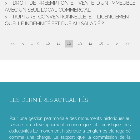
DROIT DE PRÉEMPTION ET VENTE D’UN IMMEUBLE
AVEC UN SEUL LOCAL COMMERCIAL
RUPTURE CONVENTIONNELLE ET LICENCIEMENT :
QUELLE INDEMNITÉ EST DUE AU SALARIÉ ?
<<
<
...
9
10
11
12
13
14
15
...
>
>>
LES DERNIÈRES ACTUALITÉS
Le joug léger des monuments historiques
Pour une gestion patrimoniale des monuments historiques au
service du développement économique et touristique des
collectivités Le monument historique a longtemps été regardé
comme une charge. Le rapport que la commission de la