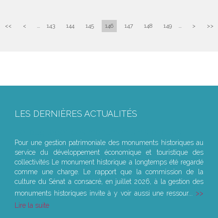
<<
<
...
143
144
145
146
147
148
149
...
>
>>
LES DERNIÈRES ACTUALITÉS
Le joug léger des monuments historiques
Pour une gestion patrimoniale des monuments historiques au
service du développement économique et touristique des
collectivités Le monument historique a longtemps été regardé
comme une charge. Le rapport que la commission de la
culture du Sénat a consacré, en juillet 2026, à la gestion des
monuments historiques invite à y voir aussi une ressour...
Lire la suite