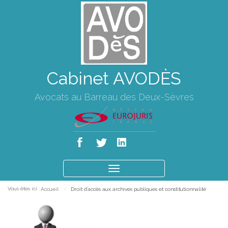
Cabinet AVODÈS
Avocats au Barreau des Deux-Sèvres
Ouvrir
le
Vous êtes ici :
Accueil
Droit d'accès aux archives publiques et constitutionnalité
menu