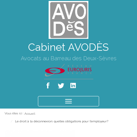
Cabinet AVODÈS
Avocats au Barreau des Deux-Sèvres
Ouvrir
le
Vous êtes ici :
Accueil
menu
Le droit à la déconnexion: quelles obligations pour l'employeur?