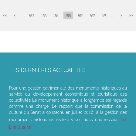
<<
<
...
152
153
154
155
156
157
158
...
>
>>
LES DERNIÈRES ACTUALITÉS
Le joug léger des monuments historiques
Pour une gestion patrimoniale des monuments historiques au
service du développement économique et touristique des
collectivités Le monument historique a longtemps été regardé
comme une charge. Le rapport que la commission de la
culture du Sénat a consacré, en juillet 2026, à la gestion des
monuments historiques invite à y voir aussi une ressour...
Lire la suite