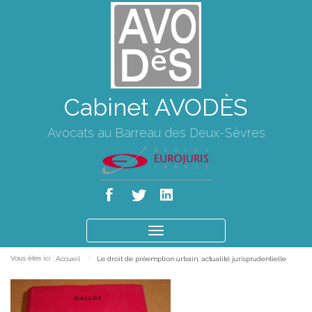
Cabinet AVODÈS
Avocats au Barreau des Deux-Sèvres
Ouvrir
le
Vous êtes ici :
Accueil
Le droit de préemption urbain, actualité jurisprudentielle
menu