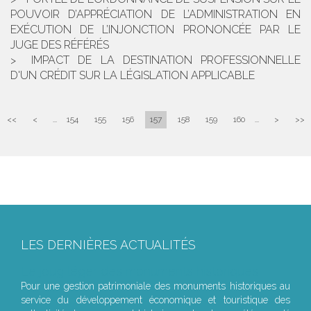
POUVOIR D’APPRÉCIATION DE L’ADMINISTRATION EN
EXÉCUTION DE L’INJONCTION PRONONCÉE PAR LE
JUGE DES RÉFÉRÉS
IMPACT DE LA DESTINATION PROFESSIONNELLE
D'UN CRÉDIT SUR LA LÉGISLATION APPLICABLE
<<
<
...
154
155
156
157
158
159
160
...
>
>>
LES DERNIÈRES ACTUALITÉS
Le joug léger des monuments historiques
Pour une gestion patrimoniale des monuments historiques au
service du développement économique et touristique des