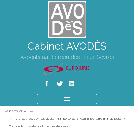
Cabinet AVODÈS
Avocats au Barreau des Deux-Sèvres
Ouvrir
le
Vous êtes ici :
Accueil
menu
Drones : peut-on les utiliser n’importe où ? Faut-il les faire immatriculer ?
Quid de la prise de photo par les drones ?