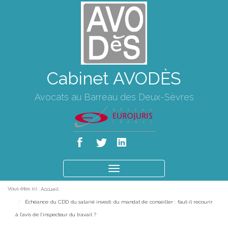
Cabinet AVODÈS
Avocats au Barreau des Deux-Sèvres
Ouvrir
le
Vous êtes ici :
Accueil
menu
Échéance du CDD du salarié investi du mandat de conseiller : faut-il recourir
à l’avis de l’inspecteur du travail ?