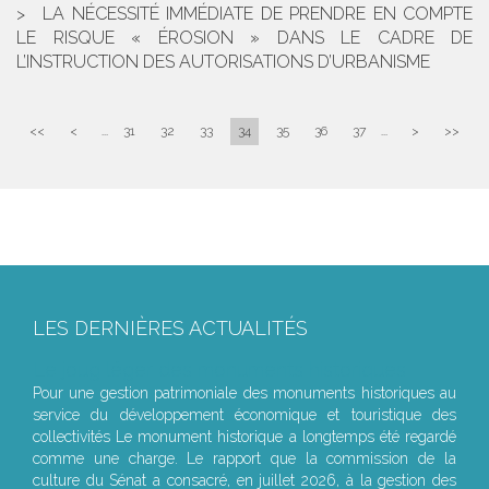
LA NÉCESSITÉ IMMÉDIATE DE PRENDRE EN COMPTE
LE RISQUE « ÉROSION » DANS LE CADRE DE
L’INSTRUCTION DES AUTORISATIONS D’URBANISME
<<
<
...
31
32
33
34
35
36
37
...
>
>>
LES DERNIÈRES ACTUALITÉS
Le joug léger des monuments historiques
Pour une gestion patrimoniale des monuments historiques au
service du développement économique et touristique des
collectivités Le monument historique a longtemps été regardé
comme une charge. Le rapport que la commission de la
culture du Sénat a consacré, en juillet 2026, à la gestion des